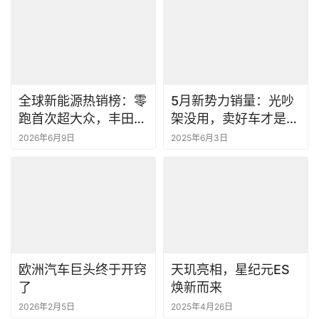
全球新能源热销榜：零
5月新势力销量：光吵
跑首次超大众，丰田创
架没用，卖好车才是王
历史新高丨一句话点评
道丨一句话点评
2026年6月9日
2025年6月3日
欧洲汽车巨头终于开窍
天玑亮相，星纪元ES
了
焕新而来
2026年2月5日
2025年4月26日
发表回复