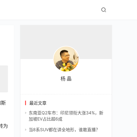
杨 晶
和斯
最近文章
东南亚Q2车市：印尼领衔大涨34%，新
加坡EV占比超6成
转为
当8系SUV都在讲全地形，谁敢直播？