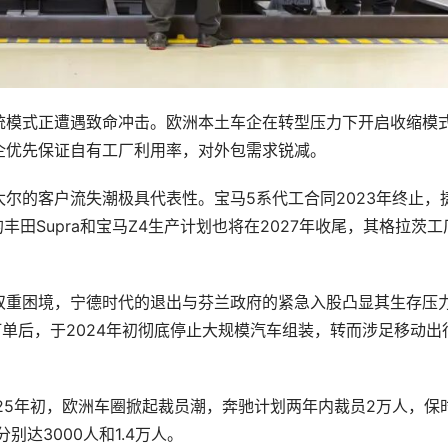
统模式正遭遇致命冲击。欧洲本土车企在转型压力下开启收缩模
企优先保证自有工厂利用率，对外包需求锐减。
尔的客户流失潮极具代表性。宝马5系代工合同2023年终止，
仅剩的丰田Supra和宝马Z4生产计划也将在2027年收尾，其格拉茨工
双重困境，宁德时代的退出与芬兰政府的紧急入股凸显其生存压
心订单后，于2024年初彻底停止大规模汽车组装，转而涉足移动出
25年初，欧洲车圈掀起裁员潮，奔驰计划两年内裁员2万人，保
别达3000人和1.4万人。