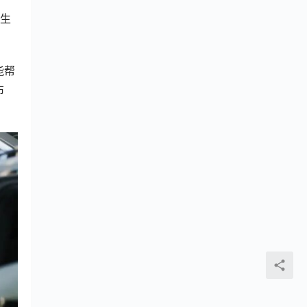
厂生
能帮
布