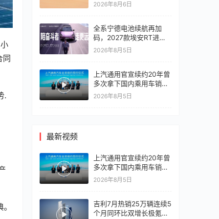
2026年8月6日
全系宁德电池续航再加
码，2027款埃安RT进入
和小
10万区间
2026年8月5日
合同
上汽通用官宣续约20年曾
多次拿下国内乘用车销冠
竞争激烈，上汽通用有信
.
2026年8月5日
心再战一局
最新视频
上汽通用官宣续约20年曾
多次拿下国内乘用车销冠
产
竞争激烈，上汽通用有信
2026年8月5日
心再战一局
吉利7月热销25万辆连续5
典。
个月同环比双增长极氪销