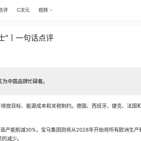
点评
C次元
视频
士”丨一句话点评
正为中国品牌忙碌着。
受限于排放目标、能源成本和关税制约。德国、西班牙、捷克、法国
造产能削减30%，宝马集团则将从2028年开始将所有欧洲生产
求的减少。