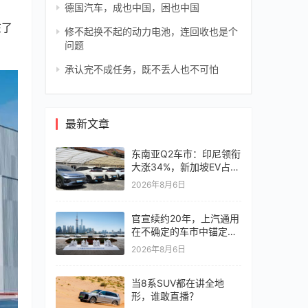
德国汽车，成也中国，困也中国
在了
修不起换不起的动力电池，连回收也是个
问题
承认完不成任务，既不丢人也不可怕
最新文章
东南亚Q2车市：印尼领衔
大涨34%，新加坡EV占比
超6成
2026年8月6日
官宣续约20年，上汽通用
在不确定的车市中锚定确
定未来
2026年8月6日
当8系SUV都在讲全地
形，谁敢直播？