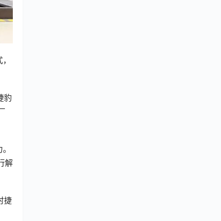
式，
捷豹
厂
力。
行解
时捷