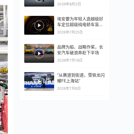
量同比翻倍，出口再破10
2026年8月3日
万
埃安要为年轻人造越级好
车定位超级纯电轿车盲猜
18万以上
2026年7月25日
品牌为船、战略作桨，长
安汽车破浪奔赴下半场
2026年7月16日
“从赛道到街道，雪铁龙闪
耀FE上海站”
2026年7月8日