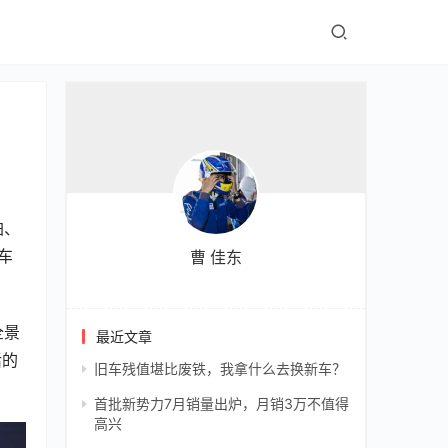
铂、
车
曹 佳东
全景
最近文章
活的
旧车残值堪比废铁，我拿什么去换新车？
首批新势力7月销量出炉，月销3万不值得
高兴