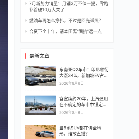
7月新势力销量：月销3万不值一提，零跑
都首破10万大关了
燃油车再怎么挣扎，不过是回光返照？
合资下个十年，请本田离“固执”远一点
最新文章
东南亚Q2车市：印尼领衔
大涨34%，新加坡EV占比
超6成
2026年8月6日
官宣续约20年，上汽通用
在不确定的车市中锚定确
定未来
2026年8月6日
当8系SUV都在讲全地
形，谁敢直播？