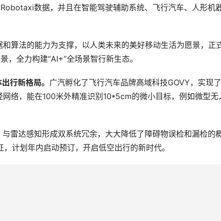
Robotaxi数据，并且在智能驾驶辅助系统、飞行汽车、人形机
据和算法的能力为支撑，以人类未来的美好移动生活为愿景，正
景，全力构建“AI+”全场景智行新生态。
体出行新格局。
广汽孵化了飞行汽车品牌高域科技GOVY，实现了
网络，能在100米外精准识别10*5cm的微小目标，例如微型无
，与雷达感知形成双系统冗余，大大降低了障碍物误检和漏检的
航认证，计划年内启动预订，开启低空出行的新时代。