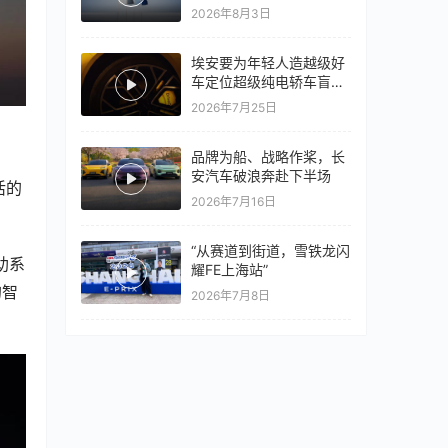
量同比翻倍，出口再破10
2026年8月3日
万
埃安要为年轻人造越级好
车定位超级纯电轿车盲猜
18万以上
2026年7月25日
品牌为船、战略作桨，长
安汽车破浪奔赴下半场
活的
2026年7月16日
“从赛道到街道，雪铁龙闪
助系
耀FE上海站”
的智
2026年7月8日