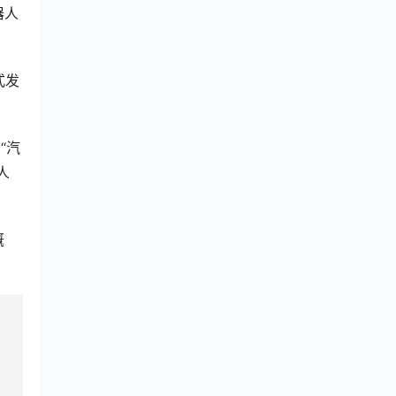
器人
式发
“汽
人
概