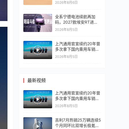
2026年8月6日
全系宁德电池续航再加
码，2027款埃安RT进入
10万区间
2026年8月5日
上汽通用官宣续约20年曾
多次拿下国内乘用车销冠
竞争激烈，上汽通用有信
2026年8月5日
心再战一局
最新视频
上汽通用官宣续约20年曾
多次拿下国内乘用车销冠
竞争激烈，上汽通用有信
2026年8月5日
心再战一局
吉利7月热销25万辆连续5
个月同环比双增长极氪销