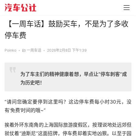
【一周车话】鼓励买车，不是为了多收
停车费
Poinko
•
一周车话
•
2026年2月8日 下午1:39
为了车主们的精神健康着想，早点让“停车刺客”成
为历史吧！
“请问您确定要停到这里吗？这边停车费每小时30元，没
有‘免费’时间的哦~”
挨着外环东南角的上海国际旅游度假区，按理说地处远郊但
就仗着“迪斯尼”这面招牌，停车费却着实地凶狠。以至于园