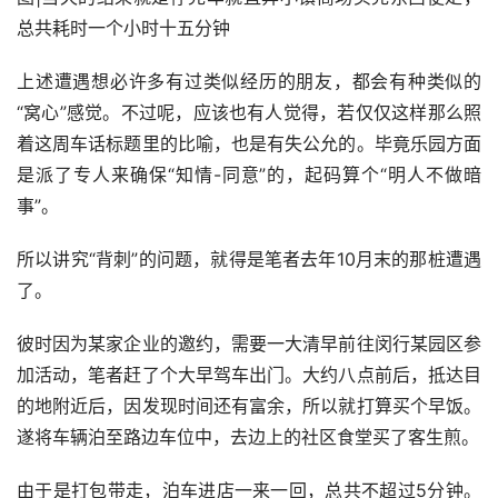
总共耗时一个小时十五分钟
上述遭遇想必许多有过类似经历的朋友，都会有种类似的
“窝心”感觉。不过呢，应该也有人觉得，若仅仅这样那么照
着这周车话标题里的比喻，也是有失公允的。毕竟乐园方面
是派了专人来确保“知情-同意”的，起码算个“明人不做暗
事”。
所以讲究“背刺”的问题，就得是笔者去年10月末的那桩遭遇
了。
彼时因为某家企业的邀约，需要一大清早前往闵行某园区参
加活动，笔者赶了个大早驾车出门。大约八点前后，抵达目
的地附近后，因发现时间还有富余，所以就打算买个早饭。
遂将车辆泊至路边车位中，去边上的社区食堂买了客生煎。
由于是打包带走，泊车进店一来一回，总共不超过5分钟。