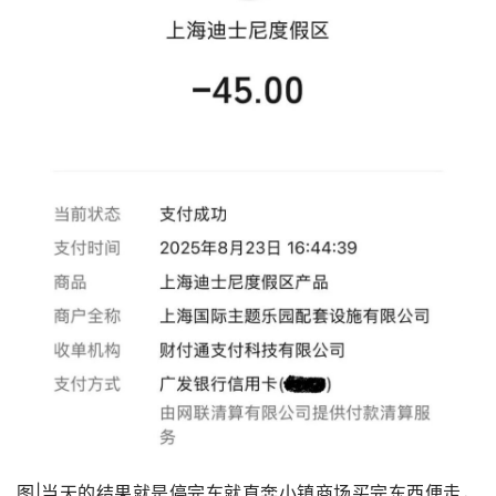
图|当天的结果就是停完车就直奔小镇商场买完东西便走，