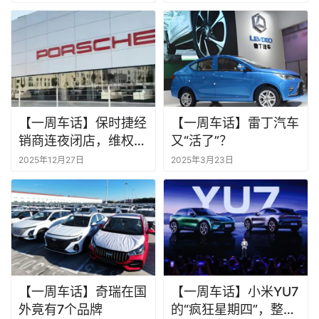
【一周车话】保时捷经
【一周车话】雷丁汽车
销商连夜闭店，维权车
又“活了”？
主寒风中瑟瑟发抖
2025年12月27日
2025年3月23日
【一周车话】奇瑞在国
【一周车话】小米YU7
外竟有7个品牌
的“疯狂星期四”，整个