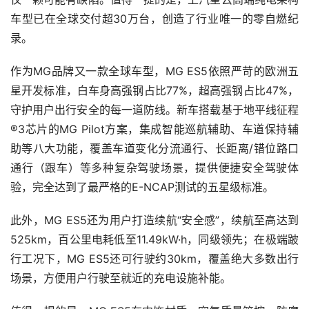
车型已在全球交付超30万台，创造了行业唯一的零自燃纪
录。
作为MG品牌又一款全球车型，MG ES5依照严苛的欧洲五
星开发标准，白车身高强钢占比77%，超高强钢占比47%，
守护用户出行安全的每一道防线。新车搭载基于地平线征程
®3芯片的MG Pilot方案，集成智能巡航辅助、车道保持辅
助等八大功能，覆盖车道变化分流通行、长距离/错位路口
通行（跟车）等多种复杂驾驶场景，提供便捷安全驾驶体
验，完全达到了最严格的E-NCAP测试的五星级标准。
此外，MG ES5还为用户打造续航“安全感”，续航至高达到
525km，百公里电耗低至11.49kW·h，同级领先；在极端跛
行工况下，MG ES5还可行驶约30km，覆盖绝大多数出行
场景，方便用户行驶至就近的充电设施补能。