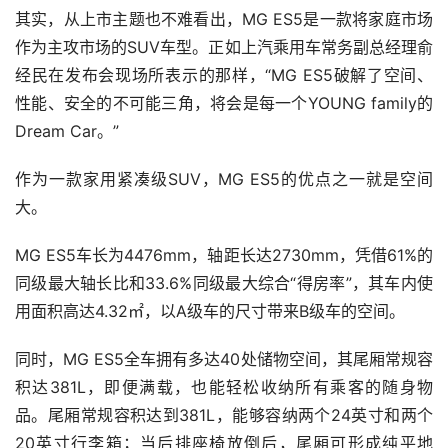
其实，从上市主题也不难看出，MG ES5是一款将家庭市场
作为主攻市场的SUV车型。正如上汽乘用车常务副总经理俞
经民在发布会现场所表示的那样，“MG ES5破解了空间、
性能、安全的不可能三角，将会是每一个YOUNG family的
Dream Car。”
作为一款家用紧凑级SUV，MG ES5的优点之一就是空间
大。
MG ES5车长为4476mm，轴距长达2730mm，凭借61%的
同级最大轴长比和33.6%同级最大综合“得房率”，其车内使
用面积高达4.32㎡，以A级车的尺寸带来B级车的空间。
同时，MG ES5全车拥有多达40处储物空间，其尾厢常规容
积达381L，即便满载，也能轻松收纳所有乘客的随身物
品。尾厢常规容积达到381L，能够容纳两个24英寸和两个
20英寸行李箱；当后排座椅放倒后，尾厢可形成纯平地