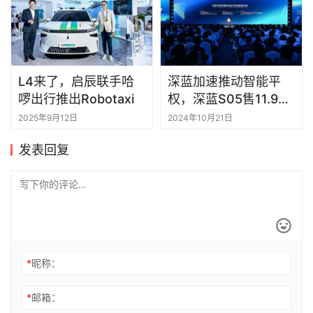
L4来了，启辰联手哈
深蓝加速推动智能平
啰出行推出Robotaxi
权，深蓝S05售11.99
万元起
2025年9月12日
2024年10月21日
发表回复
*
昵称：
*
邮箱：