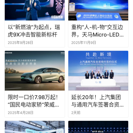
以“新燃油”为起点，瑞
重构“人-机-物”交互边
虎9X冲击智能新标杆
界，天马Micro-LED技
术论坛成功举办
2025年9月28日
2025年11月9日
限时一口价7.98万起！
延长20年！上汽集团
“国民电动家轿“荣威纯
与通用汽车签署合资续
电D6正式上市
约协议
2025年4月28日
2天前