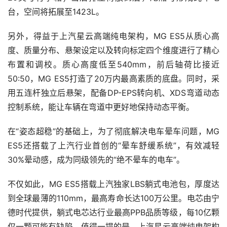
台，空间将拓展至1423L。
另外，得益于上汽星云高端纯电架构，MG ES5从质心高
度、质量分布、悬架设定以及转向标定四个维度进行了精心
布置和调校。质心高度低至540mm，前后轴荷比接近
50:50，MG ES5打造了20万内最高素质的底盘。同时，采
用五连杆独立后悬架，配备DP-EPS转向机、XDS弯道动态
控制系统，能让车辆在弯道中更好地保持动态平衡。
在“姿态超稳”的基础上，为了彻底解决电车晕车问题，MG 
ES5还搭载了上汽行业首创的“晕车舒缓系统”，有效减轻
30%晕动感，成为同级领先的“绝不晕车的电车”。
不仅如此，MG ES5搭载上汽独家LBS躺式电池包，厚度达
到全球最薄的110mm，最高寿命长达100万公里。电芯由宁
德时代提供，躺式电芯达行业最高PPB品质等级，每10亿颗
仅一颗可能有缺陷。值得一提的是，上汽星云高端纯电架构