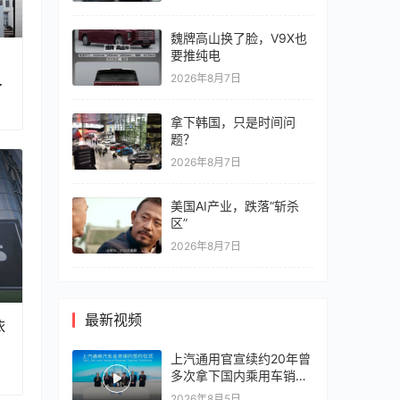
魏牌高山换了脸，V9X也
要推纯电
共
2026年8月7日
链
拿下韩国，只是时间问
题？
2026年8月7日
美国AI产业，跌落“斩杀
区”
2026年8月7日
最新视频
依
上汽通用官宣续约20年曾
多次拿下国内乘用车销冠
竞争激烈，上汽通用有信
2026年8月5日