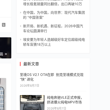
增长极氪销量同比翻倍，出口再破10万
在中国，为中国，向世界：现代汽车集团
的 “中国答案”
新开局、新机遇、新征程，2026中国汽
车论坛圆满举行
埃安要为年轻人造越级好车定位超级纯电
轿车盲猜18万以上
一篇
最新文章
至境OS V2.1 OTA在即 别克至境模式兑现
“快” 进化
2026年8月7日
纯电奔驰VLE正式申报，
挤进爆火纯电MPV市场
2026年8月7日