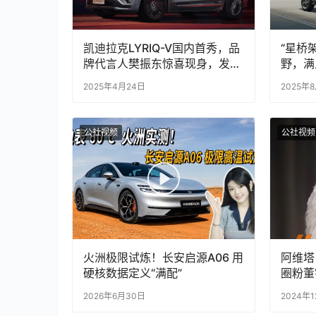
凯迪拉克LYRIQ-V国内首秀，品
“星桥
牌代言人樊振东惊喜现身，发布
野，满
舱内隐藏式激光雷达技术引人关
2025年4月24日
2025年
注
公社视频
公社视频
火洲极限试炼！长安启源A06 用
阿维塔
硬核数据定义“满配”
圈粉董
2026年6月30日
2024年