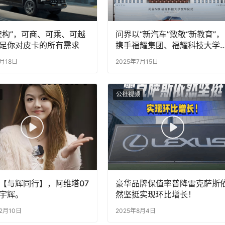
架构”，可商、可乘、可越
问界以“新汽车”致敬“新教育”，
足你对皮卡的所有需求
携手福耀集团、福耀科技大学
建世界级新能源汽车高端产业
8月18日
2025年7月15日
公社视频
【与辉同行】，阿维塔07
豪华品牌保值率普降雷克萨斯
宇辉。
然坚挺实现环比增长！
12月10日
2025年8月4日