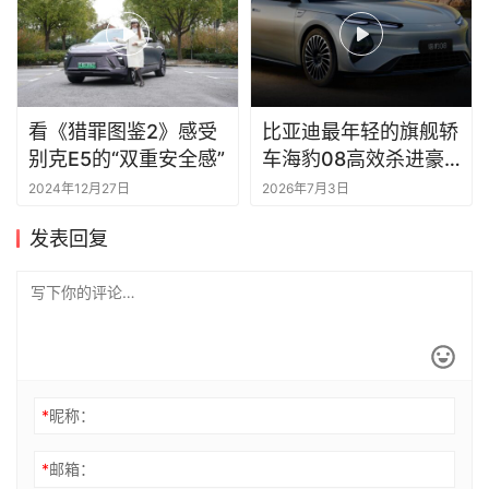
看《猎罪图鉴2》感受
比亚迪最年轻的旗舰轿
别克E5的“双重安全感”
车海豹08高效杀进豪
车生态圈百万级气场全
2024年12月27日
2026年7月3日
开，起售价拉入20万
发表回复
*
昵称：
*
邮箱：