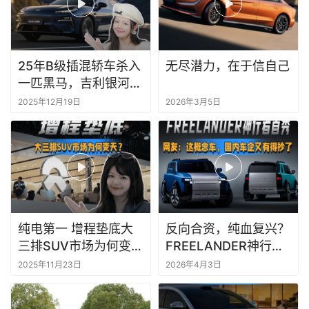
25年B级插混轿车杀入
无尽潜力，在于信自己
一匹黑马，吉利银河星
耀8稳坐冠军宝座，上
2025年12月19日
2026年3月5日
市7个月累计销量已突
破70000台
纯电第一 增程垫底大
反向合资，纯血复兴？
三排SUV市场为何变
FREELANDER神行者
天？
首秀，网友：这概念
2025年11月23日
2026年4月3日
车，国内车企又有得抄
了