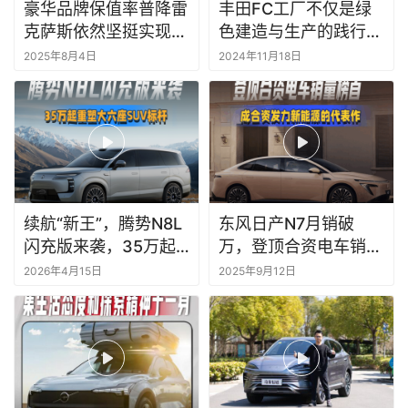
豪华品牌保值率普降雷
丰田FC工厂不仅是绿
克萨斯依然坚挺实现环
色建造与生产的践行
比增长！
者，也为氢能产业培养
2025年8月4日
2024年11月18日
优秀人才
续航“新王”，腾势N8L
东风日产N7月销破
闪充版来袭，35万起
万，登顶合资电车销量
重塑大六座SUV标杆
榜首，成合资发力新能
2026年4月15日
2025年9月12日
源的代表作