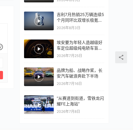
心再战一局
吉利7月热销25万辆连续5
个月同环比双增长极氪销
量同比翻倍，出口再破10
2026年8月3日
万
埃安要为年轻人造越级好
车定位超级纯电轿车盲猜
18万以上
2026年7月25日
品牌为船、战略作桨，长
安汽车破浪奔赴下半场
2026年7月16日
“从赛道到街道，雪铁龙闪
耀FE上海站”
2026年7月8日