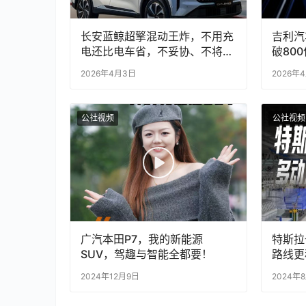
长安蓝鲸超擎混动王炸，不用充
吉利汽
电还比电车省，不妥协、不将就
破80
的中国混动方案
31%
2026年4月3日
2026年
余款新
公社视频
公社视频
广汽本田P7，我的新能源
特斯拉
SUV，驾趣与智能全都要！
路线更
2024年12月9日
2024年