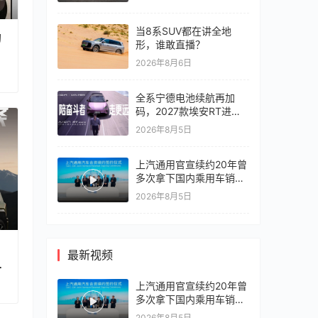
当8系SUV都在讲全地
豹
形，谁敢直播？
2026年8月6日
全系宁德电池续航再加
码，2027款埃安RT进入
10万区间
2026年8月5日
上汽通用官宣续约20年曾
多次拿下国内乘用车销冠
竞争激烈，上汽通用有信
2026年8月5日
心再战一局
最新视频
更
上汽通用官宣续约20年曾
多次拿下国内乘用车销冠
竞争激烈，上汽通用有信
2026年8月5日