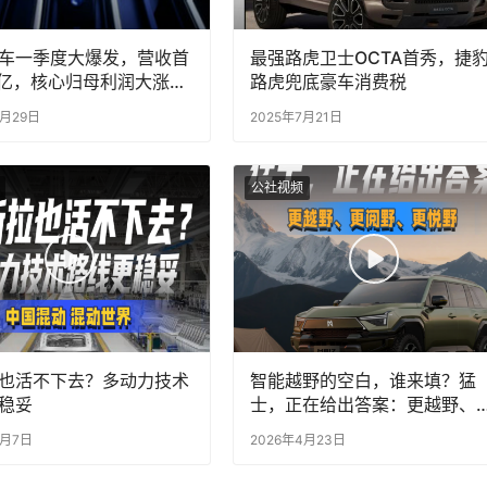
车一季度大爆发，营收首
最强路虎卫士OCTA首秀，捷
0亿，核心归母利润大涨
路虎兜底豪车消费税
，自主一哥实锤，二季度十
4月29日
2025年7月21日
车蓄势
公社视频
也活不下去？多动力技术
智能越野的空白，谁来填？猛
稳妥
士，正在给出答案：更越野、
阅野、更悦野
8月7日
2026年4月23日