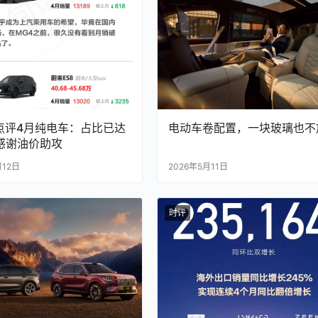
点评4月纯电车：占比已达
电动车卷配置，一块玻璃也不
，感谢油价助攻
月12日
2026年5月11日
时评