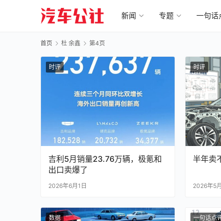
新闻
专题
一句话
首页
杜 余鑫
第4页
时评
时评
吉利5月销量23.76万辆，极氪和
半年卖
出口卖爆了
2026年6月1日
2026年5
数据
一句话点