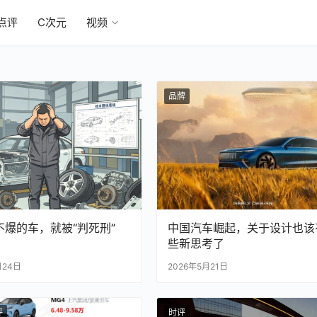
点评
C次元
视频
品牌
不爆的车，就被“判死刑”
中国汽车崛起，关于设计也该
些新思考了
月24日
2026年5月21日
评
时评