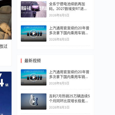
全系宁德电池续航再加
码，2027款埃安RT进入
10万区间
2026年8月5日
上汽通用官宣续约20年曾
多次拿下国内乘用车销冠
竞争激烈，上汽通用有信
2026年8月5日
心再战一局
放过
最新视频
上汽通用官宣续约20年曾
多次拿下国内乘用车销冠
竞争激烈，上汽通用有信
2026年8月5日
心再战一局
吉利7月热销25万辆连续5
个月同环比双增长极氪销
量同比翻倍，出口再破10
2026年8月3日
万