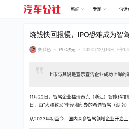
新闻
专题
一句话
烧钱快回报慢，IPO恐难成为智
赛 佳彤
•
C次元
•
2024年12月13日 下午1:4
上市与其说是宣示宣告企业成功上岸的
11月22日，智驾企业福瑞泰克（浙江）智能科技
日，由“大疆教父”李泽湘创办的希迪智驾（湖南
从2023年初至今，国内众多智驾领域企业开启