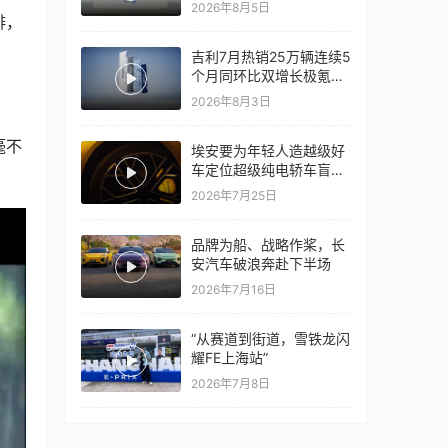
竞争激烈，上汽通用有信
2026年8月5日
心再战一局
排，
吉利7月热销25万辆连续5
个月同环比双增长极氪销
量同比翻倍，出口再破10
2026年8月3日
万
毫不
埃安要为年轻人造越级好
车定位超级纯电轿车盲猜
18万以上
2026年7月25日
品牌为船、战略作桨，长
安汽车破浪奔赴下半场
2026年7月16日
“从赛道到街道，雪铁龙闪
耀FE上海站”
2026年7月8日