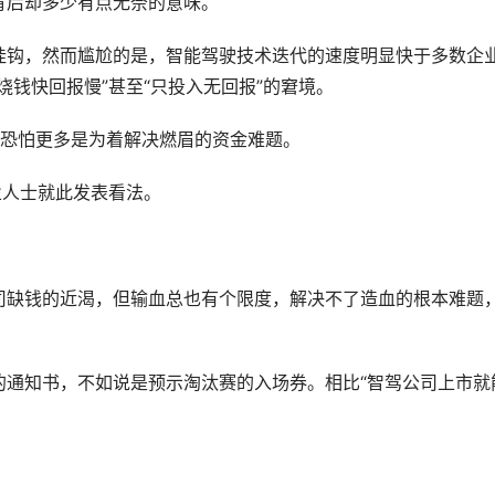
背后却多少有点无奈的意味。
挂钩，然而尴尬的是，智能驾驶技术迭代的速度明显快于多数企
烧钱快回报慢”甚至“只投入无回报”的窘境。
，恐怕更多是为着解决燃眉的资金难题。
业人士就此发表看法。
司缺钱的近渴，但输血总也有个限度，解决不了造血的根本难题
的通知书，不如说是预示淘汰赛的入场券。相比“智驾公司上市就