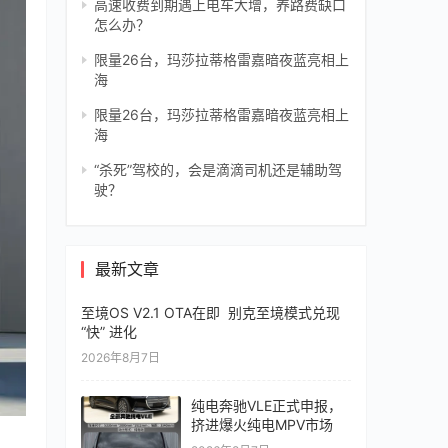
高速收费到期遇上电车大增，养路费缺口
怎么办？
限量26台，玛莎拉蒂格雷嘉暗夜蓝亮相上
海
限量26台，玛莎拉蒂格雷嘉暗夜蓝亮相上
海
“杀死”驾校的，会是滴滴司机还是辅助驾
驶？
最新文章
至境OS V2.1 OTA在即 别克至境模式兑现
“快” 进化
2026年8月7日
纯电奔驰VLE正式申报，
挤进爆火纯电MPV市场