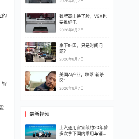
2026年8月7日
业的
魏牌高山换了脸，V9X也
要推纯电
2026年8月7日
拿下韩国，只是时间问
题？
2026年8月7日
美国AI产业，跌落“斩杀
区”
，智
2026年8月7日
能
最新视频
上汽通用官宣续约20年曾
多次拿下国内乘用车销冠