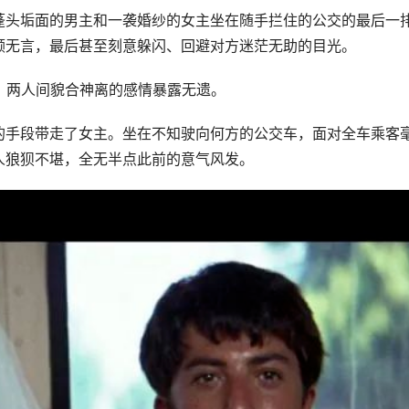
蓬头垢面的男主和一袭婚纱的女主坐在随手拦住的公交的最后一
顾无言，最后甚至刻意躲闪、回避对方迷茫无助的目光。
》的切入，两人间貌合神离的感情暴露无遗。
的手段带走了女主。坐在不知驶向何方的公交车，面对全车乘客
人狼狈不堪，全无半点此前的意气风发。