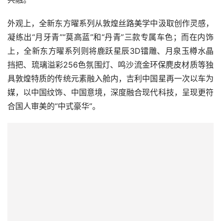
外观上，全新东方曜系列从敦煌丝路美学中汲取创作灵感，
凝练出“月牙青”“莫高蓝”和“丹青”三款专属车色；而在内饰
上，全新东方曜系列则将鹿跃星辰3D镭雕、月泉玉樽水晶
挡把、琉璃溢彩256色氛围灯、鸣沙流金环保麂皮材质等独
具敦煌特质的传统元素融入舱内，吉利中国星再一次以车为
媒，以中国纹饰、中国意境，深度融合现代科技，呈现更符
合国人审美的“中式豪华”。