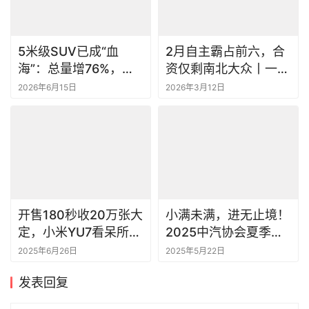
5米级SUV已成“血
2月自主霸占前六，合
海”：总量增76%，但
资仅剩南北大众丨一句
单车销量腰斩丨一句话
话点评
2026年6月15日
2026年3月12日
点评
开售180秒收20万张大
小满未满，进无止境！
定，小米YU7看呆所有
2025中汽协会夏季媒
人
体沟通会共话产业新篇
2025年6月26日
2025年5月22日
章
发表回复