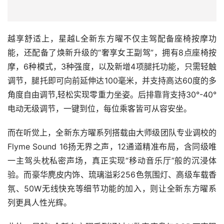
越享舒适上，星越L全新东方曜不仅主驾配备座椅按摩功
能，还配备了焕新升级的“奢享女王副驾”，拥有8点座椅按
摩，6种模式，3种强度，以及新增4项腿托功能，只需轻触
调节，腿托即可向前延伸达100毫米，并支持高达60度的多
角度自由调节,轻松实现零重力坐姿。后排靠背支持30°-40°
电动无级调节，一键到位，每位乘客皆可从容安坐。
而在听觉上，全新东方曜系列搭载由大师级团队专业调校的
Flyme Sound 16扬无界之声，12通道精准布局，含同级唯
一主驾头枕私密声场，真正实现“移动音乐厅”般的沉浸体
验。而豪华麂皮内饰、琉璃溢彩256色氛围灯、高级车载香
氛、50W无线快充等细节功能的加入，则让全新东方曜系
列更具人性光辉。