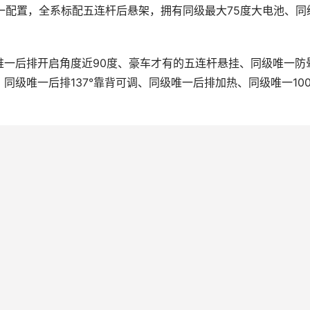
唯一配置，全系标配五连杆后悬架，拥有同级最大75度大电池、同
唯一后排开启角度近90度、豪车才有的五连杆悬挂、同级唯一防
级唯一后排137°靠背可调、同级唯一后排加热、同级唯一10