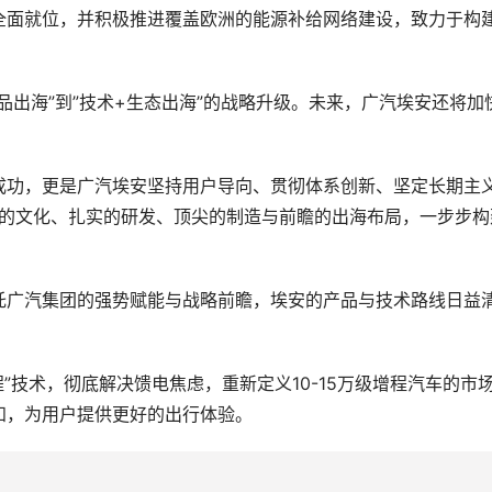
全面就位，并积极推进覆盖欧洲的能源补给网络建设，致力于构
品出海”到”技术+生态出海”的战略升级。未来，广汽埃安还将加
。
成功，更是广汽埃安坚持用户导向、贯彻体系创新、坚定长期主
劝”的文化、扎实的研发、顶尖的制造与前瞻的出海布局，一步步构
托广汽集团的强势赋能与战略前瞻，埃安的产品与技术路线日益
程”技术，彻底解决馈电焦虑，重新定义10-15万级增程汽车的市
知，为用户提供更好的出行体验。