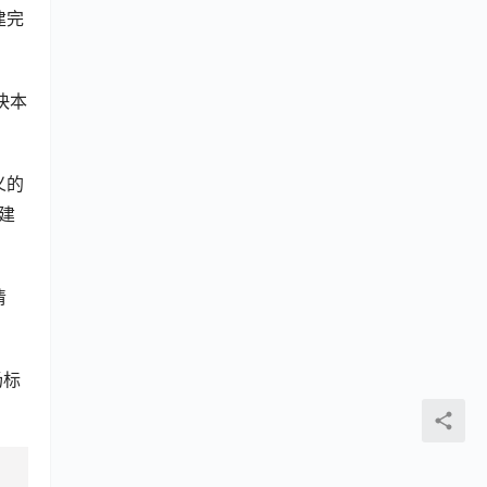
建完
快本
义的
建
清
场标