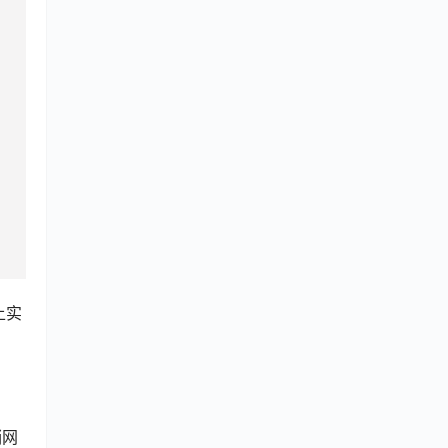
上实
销网