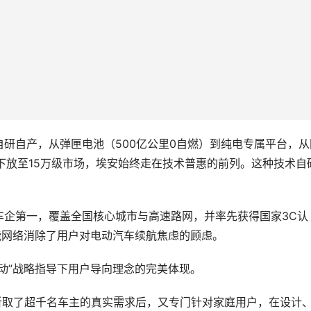
研自产，从弹匣电池（500亿公里0自燃）到纯电专属平台，从
下放至15万级市场，埃安始终走在技术普惠的前列。这种技术自
车企第一，覆盖全国核心城市与高速路网，并率先获得国家3C认
能网络消除了用户对电动汽车续航焦虑的顾虑。
动”战略指导下用户导向理念的完美体现。
在听取了超千名车主的真实需求后，又专门针对家庭用户，在设计