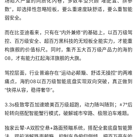
场陷入严重的同质化内卷，多数车型只顾“堆配置、拼参
数”，却选择性忽略短板，要么重速度缺舒适，要么重智能
弱安全。
而在比亚迪看来，只有在“内外兼修”的基础上，以百万级驾
控、百万级安全、超百万黑科技的无短板全能实力，才能重
构旗舰的价值标尺。同时，集齐五大百万级产品力的海豹 
08，才有能力扛起海洋旗舰的大旗。
驾控层面，行业普遍存在“运动必颠簸、舒适无操控”的两难
痛点，海豹08以百万级智能底盘实现双向突破，真正做到
“快得从容，稳得奢华”。
3.3s极致零百加速媲美百万级超跑，动力随叫随到；±7°后
轮转向搭配智能蟹行模式，破解城市窄路、极限泊车难题。
独家云辇-A双腔空悬+路面预瞄系统，搭配全套底盘智能算
法，提前消解路面颠簸，抑制车身俯仰侧倾，把百万豪车的