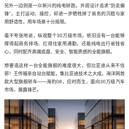
另外一边则是一众新兴的纯电轿跑，外观设计追求“剑走偏
锋”，主打运动、操控，却进一步牺牲掉了商务的沉稳与家
用舒适性，用车场景十分局限。
毫不夸张地说，纵观整个30万级市场，依旧没有一台能够
撑得起商务排场、扛得住家用通勤，还能纯电出行省钱省
心，同时配齐高端底盘、安全、智能质感的全能旗舰。
想要造这样一台全能旗舰的难度很大，但比亚迪从来不信
邪！王传福亲自站台赋能，集比亚迪技术之大成，海洋网首
款大型旗舰轿车——海豹08，应时而生，面向30万级汽车
市场，展露锋芒。