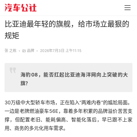
比亚迪最年轻的旗舰，给市场立最狠的
规矩
张 之栋
•
品牌
•
2026年7月3日 上午11:15
海豹08，能否扛起比亚迪海洋网向上突破的大
旗？
30万级中大型轿车市场，正在陷入“两难内卷”的尴尬局面。
一边是老牌燃油豪车56E，靠着多年积累的品牌溢价苦苦支
撑，但配置老旧、能耗偏高、智能化落后，早已跟不上家
用、商务的多元化用车需求。