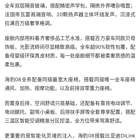
全车双层隔音玻璃，搭配精密声学包，隔绝外界嘈杂喧嚣；
法国帝瓦雷高端音响、20颗扬声器立体环绕发声，沉浸式
拉满百万级奢享格调。
座舱内部用料看齐奢侈品工艺水准，搭载百万豪车同款贝母
饰板，光影流转间尽显精致高级。全车超90%软性包覆，配
备母婴级环保真皮材质，每一处座舱细节都被柔奢质感的温
柔包裹。
海豹08全系配备同级最宽大座椅，搭载同级唯一全车座椅
通风、加热、按摩功能，以及前排双零重力座椅。
而置身后排，空间舒适只是基础，还配备有靠背电动调节、
电动腿托、副驾小桌板、后排扶手屏等全套尊享配置，搭配
三温区智能空调精准分区控温，全方位带来驾乘舒适。
更重要的是智能化灵魂的注入，海豹08搭载比亚迪DiLink 