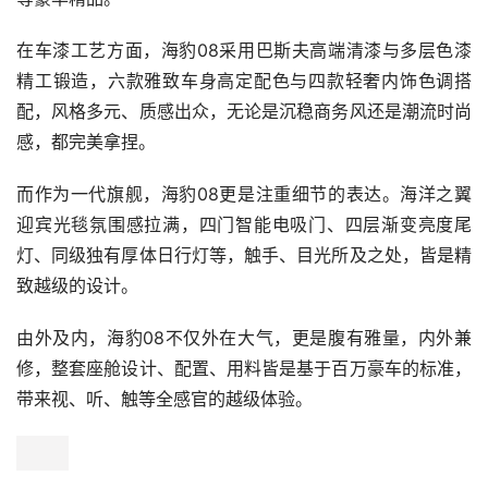
在车漆工艺方面，海豹08采用巴斯夫高端清漆与多层色漆
精工锻造，六款雅致车身高定配色与四款轻奢内饰色调搭
配，风格多元、质感出众，无论是沉稳商务风还是潮流时尚
感，都完美拿捏。
而作为一代旗舰，海豹08更是注重细节的表达。海洋之翼
迎宾光毯氛围感拉满，四门智能电吸门、四层渐变亮度尾
灯、同级独有厚体日行灯等，触手、目光所及之处，皆是精
致越级的设计。
由外及内，海豹08不仅外在大气，更是腹有雅量，内外兼
修，整套座舱设计、配置、用料皆是基于百万豪车的标准，
带来视、听、触等全感官的越级体验。