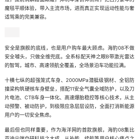
魔毯平顺体验，带入主流市场，进而真正实现运动性能与奢
适驾乘的完美兼容。
安全是旗舰的底线，也是用户购车最大顾虑。海豹08不做
安全噱头，只做全维兜底。全系标配天神之眼B带激光雷达
的智驾，城市、高速领航全覆盖，全场景泊车功能拉满。
十横七纵的超强笼式车身、2000MPa潜艇级钢材、全铝防
撞梁构筑硬核车身壁垒，搭配11安全气囊全域防护，以及刀
片电池、CTB车身一体化、高速爆胎稳控等核心技术，从主
动预警、被动防护，到极限应急层层设防，全面打消新能源
用户的一切安全焦虑。
最后但也同样重要，作为海洋网的首款旗舰，海豹08集比
亚迪尖端自研科技之大成，从补能、续航等用户核心痛点之