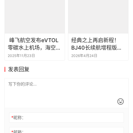
峰飞航空发布eVTOL
经典之上再启新程！
零碳水上机场，海空一
BJ40长续航增程版可
体低空经济初现曙光
城可野极安全
2025年11月23日
2026年4月24日
发表回复
*
昵称：
*
邮箱：