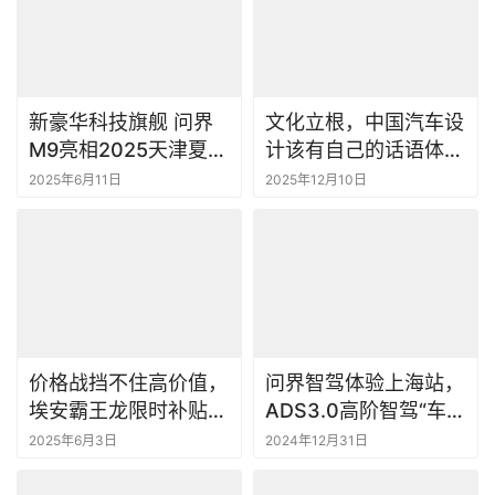
新豪华科技旗舰 问界
文化立根，中国汽车设
M9亮相2025天津夏季
计该有自己的话语体系
达沃斯论坛
了
2025年6月11日
2025年12月10日
价格战挡不住高价值，
问界智驾体验上海站，
埃安霸王龙限时补贴至
ADS3.0高阶智驾“车位
高3.5万
到车位”
2025年6月3日
2024年12月31日