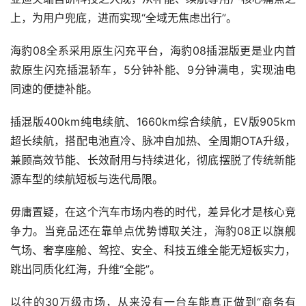
上，为用户兜底，进而实现“全域无焦虑出行”。
海豹08全系采用原生闪充平台，海豹08插混版更是业内首
款原生闪充插混轿车，5分钟补能、9分钟满电，实现油电
同速的便捷补能。
插混版400km纯电续航、1660km综合续航，EV版905km
超长续航，搭配电池直冷、脉冲自加热、全周期OTA升级，
兼顾高效节能、长效耐用与持续进化，彻底摆脱了传统新能
源车型的续航短板与迭代局限。
毋庸置疑，在这个汽车市场内卷的时代，差异化才是核心竞
争力。当竞品还在靠单点优势博取关注，海豹08正以旗舰
气场、奢享座舱、驾控、安全、科技五维全能无短板实力，
跳出同质化红海，升维“全能”。
以往的30万级市场，从来没有一台车能真正做到“商务有