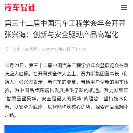
第三十二届中国汽车工程学会年会开幕
张兴海：创新与安全驱动产品高端化
汽车 公社
•
品牌
•
2025年10月23日 下午4:28
10月21日，第三十二届中国汽车工程学会年会暨展览会在重
庆盛大启幕。在开幕式全体大会上，赛力斯集团董事长（创
始人）张兴海表示，新汽车的变革，带给用户全新的用车体
验，为中国品牌高端化发展提供了新的机遇。赛力斯坚定
“智慧重塑豪华，安全是最大的豪华”的理念，坚持技术创
新，以安全为底座，以智能构筑核心优势，探索产品高端化
之路。