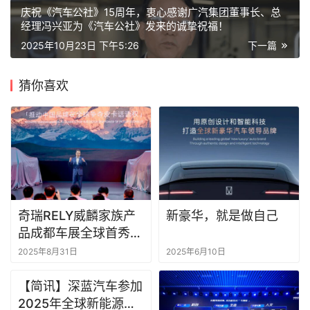
庆祝《汽车公社》15周年，衷心感谢广汽集团董事长、总
经理冯兴亚为《汽车公社》发来的诚挚祝福！
2025年10月23日 下午5:26
下一篇
猜你喜欢
奇瑞RELY威麟家族产
新豪华，就是做自己
品成都车展全球首秀
威麟R08预售8.88万元
2025年8月31日
2025年6月10日
起
【简讯】深蓝汽车参加
2025年全球新能源汽