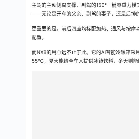
主驾的主动侧翼支撑、副驾的150°一键零重力模
——无论是开车的父亲、副驾的妻子，还是后排
更重要的是，前后四座均标配加热、通风与按摩功
配置。
而NX8的用心远不止于此。它的AI智能冷暖箱
55℃，夏天能给全车人提供冰镇饮料，冬天则