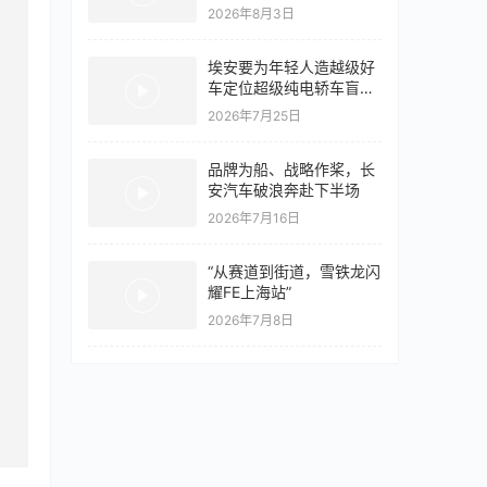
量同比翻倍，出口再破10
2026年8月3日
万
埃安要为年轻人造越级好
车定位超级纯电轿车盲猜
18万以上
2026年7月25日
品牌为船、战略作桨，长
安汽车破浪奔赴下半场
2026年7月16日
“从赛道到街道，雪铁龙闪
耀FE上海站”
2026年7月8日