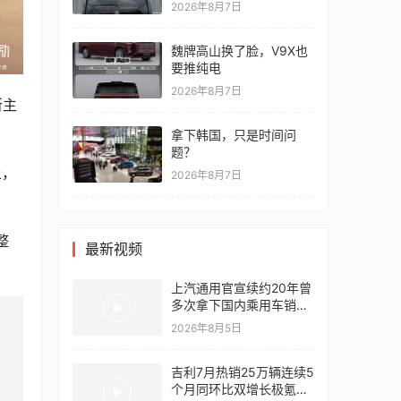
2026年8月7日
魏牌高山换了脸，V9X也
要推纯电
2026年8月7日
所主
拿下韩国，只是时间问
题？
上，
2026年8月7日
整
最新视频
上汽通用官宣续约20年曾
多次拿下国内乘用车销冠
竞争激烈，上汽通用有信
2026年8月5日
心再战一局
吉利7月热销25万辆连续5
个月同环比双增长极氪销