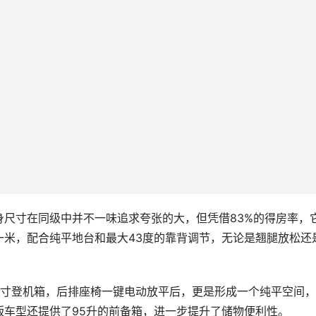
身尺寸在同级中并不一味追求夸张的大，但凭借83%的得房率，
一米，配合纯平地台和最大43度的靠背调节，无论是翘腿放松还
20寸登机箱，后排座椅一键电动放平后，更是形成一个纯平空间
版车型还提供了95升的前备箱，进一步提升了储物便利性。