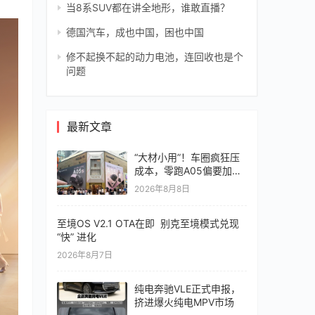
当8系SUV都在讲全地形，谁敢直播？
德国汽车，成也中国，困也中国
修不起换不起的动力电池，连回收也是个
问题
最新文章
“大材小用”！车圈疯狂压
成本，零跑A05偏要加价
值
2026年8月8日
至境OS V2.1 OTA在即 别克至境模式兑现
“快” 进化
2026年8月7日
纯电奔驰VLE正式申报，
挤进爆火纯电MPV市场