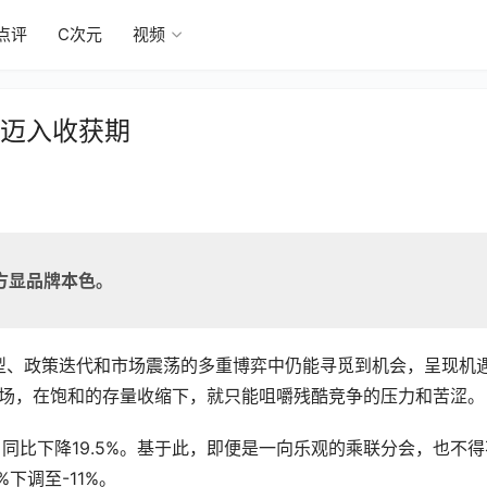
点评
C次元
视频
U迈入收获期
方显品牌本色。
源转型、政策迭代和市场震荡的多重博弈中仍能寻觅到机会，呈现机
市场，在饱和的存量收缩下，就只能咀嚼残酷竞争的压力和苦涩。
辆，同比下降19.5%。基于此，即便是一向乐观的乘联分会，也不得
下调至-11%。