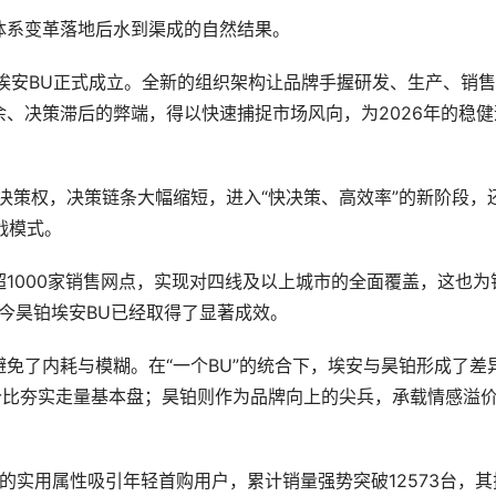
体系变革落地后水到渠成的自然结果。
铂埃安BU正式成立。全新的组织架构让品牌手握研发、生产、销
、决策滞后的弊端，得以快速捕捉市场风向，为2026年的稳健
决策权，决策链条大幅缩短，进入“快决策、高效率”的新阶段，
战模式。
1000家销售网点，实现对四线及以上城市的全面覆盖，这也为
至今昊铂埃安BU已经取得了显著成效。
免了内耗与模糊。在“一个BU”的统合下，埃安与昊铂形成了差
价比夯实走量基本盘；昊铂则作为品牌向上的尖兵，承载情感溢
V的实用属性吸引年轻首购用户，累计销量强势突破12573台，其