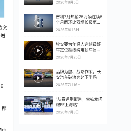
竞争激烈，上汽通用有信
2026年8月5日
心再战一局
吉利7月热销25万辆连续5
个月同环比双增长极氪销
势突
量同比翻倍，出口再破10
2026年8月3日
万
势增
埃安要为年轻人造越级好
车定位超级纯电轿车盲猜
18万以上
2026年7月25日
品牌为船、战略作桨，长
安汽车破浪奔赴下半场
2026年7月16日
9
“从赛道到街道，雪铁龙闪
耀FE上海站”
，都
2026年7月8日
期中