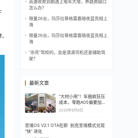
高速收费到期遇上电车大增，养路费缺口
怎么办？
下
限量26台，玛莎拉蒂格雷嘉暗夜蓝亮相上
海
牌，
限量26台，玛莎拉蒂格雷嘉暗夜蓝亮相上
海
“杀死”驾校的，会是滴滴司机还是辅助驾
驶？
最新文章
“大材小用”！车圈疯狂压
成本，零跑A05偏要加价
值
2026年8月8日
至境OS V2.1 OTA在即 别克至境模式兑现
“快” 进化