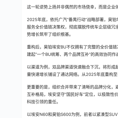
这一轮逆势上扬并非偶然的市场侥幸，而是企业
2025年底，依托广汽“番禺行动”战略部署，昊
服务全价值链决策权，彻底摆脱传统车企层级冗余
势增长筑牢了组织根基。
重构后，昊铂埃安BU不仅拥有了完整的全价值链
建起“一个BU统筹、两个品牌互补”的高效协同作
以渠道为例，双品牌渠道快速融合下沉，将形成超
量快速增长铺设了通达网络。从2025年底重构
更重要的是，组织合并带来了清晰的品牌分化，避
互补格局，埃安坚守“国民好车”定位，以极致性
科技引领的重任。
以埃安N60和昊铂S600为例，前者以紧凑型SU