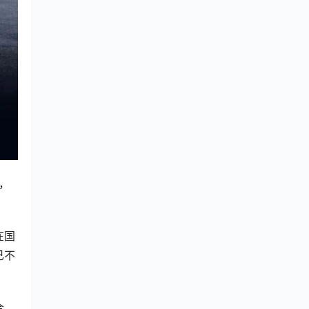
，
在国
已不
合、