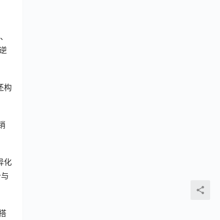
售、
逆
还构
销
异化
价与
搭