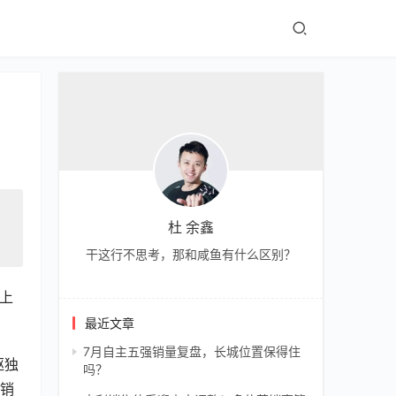
杜 余鑫
干这行不思考，那和咸鱼有什么区别？
会上
最近文章
7月自主五强销量复盘，长城位置保得住
驱独
吗？
来销