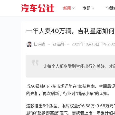
新闻
专题
一句话
一年大卖40万辆，吉利星愿如
杜 余鑫
•
品牌
•
2025年10月13日 下午2:32
让每个人都享受到智能出行的美好，才是
当A0级纯电小车市场还陷在“续航焦虑、空间局促
的亮相，再次刷新了行业对“精品小车”的认知。
这款推出6个版型、限时权益价6.58万-9.58
悬”的“起步即高配”底气，更携着上市一年累计超