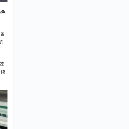
6色
全景
的
效
天续