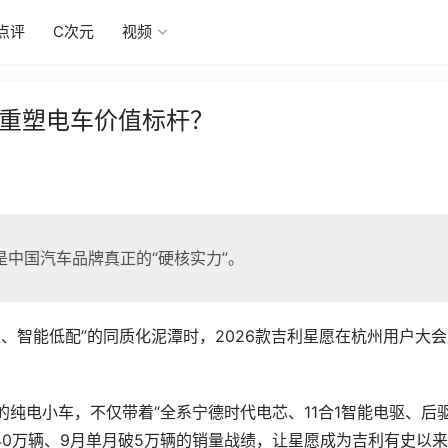
点评
C次元
视频
何重塑电车价值标杆？
中国汽车品牌真正的“硬核实力”。
、智能低配”的同质化泥潭时，2026款吉利星愿在杭州用户大
万元的纯电小车，不仅带着“全系宁德时代电芯、11合1智能电驱、后
40万辆、9月单月破5万辆的销量战绩，让星愿成为吉利有史以