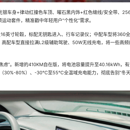
流光银车身+律动红撞色车顶、曜石黑内饰+红色缝线/安全带、25
项运动套件，精准戳中年轻用户“个性化”需求。
16英寸轮毂，标配无钥匙进入、行车记录仪；中配车型将360
高配车型直接拉满L2级辅助驾驶、50W无线充电，将一些高频
”。新增的410KM自在版，将电池容量提升至40.16kWh，有
（30%-80%）、-30℃至55℃全温域充电能力，彻底告别“冬