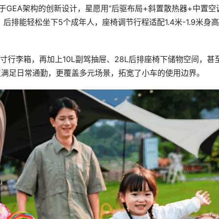
于GEA架构的创新设计，星愿用“后驱布局+斜置散热器+中置空
，后排能轻松坐下5个成年人，座椅调节行程适配1.4米-1.9米身
0寸行李箱，再加上10L副驾抽屉、28L后排座椅下储物空间，甚
仅满足日常通勤，更覆盖多元场景，拓宽了小车的使用边界。