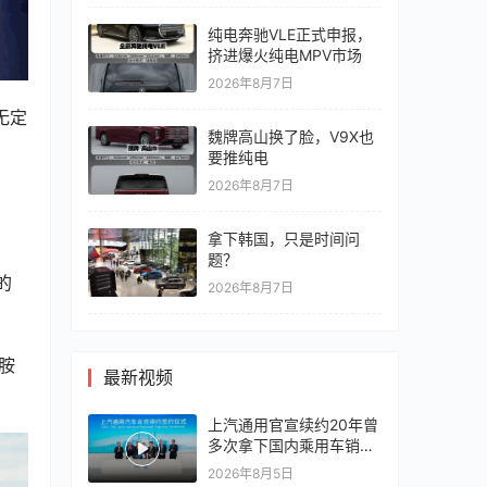
纯电奔驰VLE正式申报，
挤进爆火纯电MPV市场
2026年8月7日
无定
魏牌高山换了脸，V9X也
要推纯电
2026年8月7日
拿下韩国，只是时间问
题？
的
2026年8月7日
胺
最新视频
上汽通用官宣续约20年曾
多次拿下国内乘用车销冠
竞争激烈，上汽通用有信
2026年8月5日
心再战一局