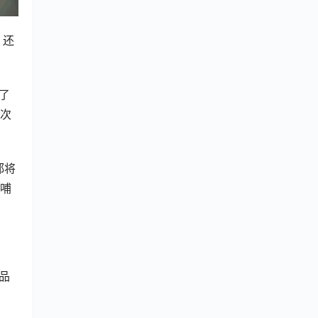
，还
了
首次
都将
反哺
品