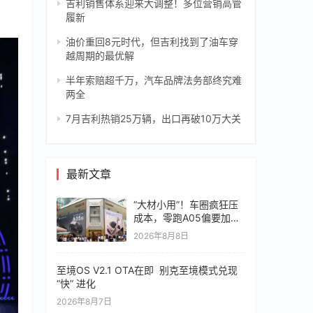
吉利销售体系迎来大调整！多位营销高管
履新
油价重回8元时代，但吉利找到了油车穿
越周期的最优解
半年索赔超千万，汽车品牌法务部终究难
两全
7月吉利热销25万辆，出口再破10万大关
最新文章
“大材小用”！车圈疯狂压
成本，零跑A05偏要加价
值
2026年8月8日
至境OS V2.1 OTA在即 别克至境模式兑现
“快” 进化
2026年8月7日