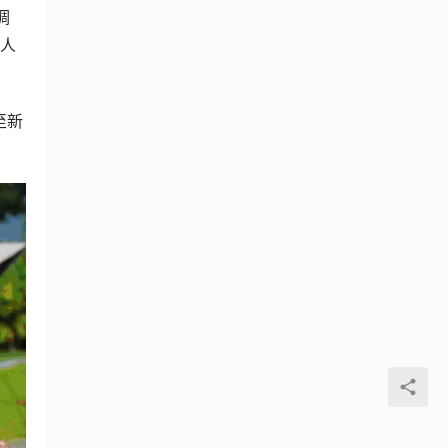
调
高人
至新