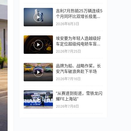
吉利7月热销25万辆连续5
个月同环比双增长极氪销
量同比翻倍，出口再破10
2026年8月3日
万
埃安要为年轻人造越级好
车定位超级纯电轿车盲猜
18万以上
2026年7月25日
品牌为船、战略作桨，长
安汽车破浪奔赴下半场
2026年7月16日
“从赛道到街道，雪铁龙闪
耀FE上海站”
2026年7月8日