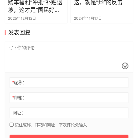
购车福利“冲抵”补贴退
这，就是“烨”的反击
坡，这才是“国民好车”
的样子
2025年12月12日
2024年11月17日
发表回复
*
昵称：
*
邮箱：
网址：
记住昵称、邮箱和网址，下次评论免输入