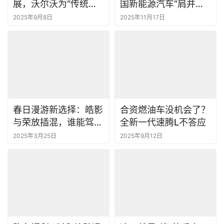
展，沃尔沃为“传统豪
国新能源汽车“肩并肩”
华”正名
丨一句话点评
2025年9月8日
2025年11月17日
春日漫游新选择：皓影
合资燃油车没机会了？
与荣放插混，谁能驾驭
全新一代速腾L不答应
大场景？
2025年3月25日
2025年9月12日