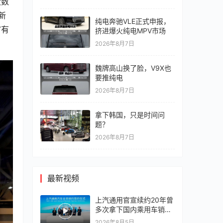
大数
新
纯电奔驰VLE正式申报，
富有
挤进爆火纯电MPV市场
2026年8月7日
魏牌高山换了脸，V9X也
要推纯电
2026年8月7日
拿下韩国，只是时间问
题？
2026年8月7日
最新视频
上汽通用官宣续约20年曾
多次拿下国内乘用车销冠
竞争激烈，上汽通用有信
2026年8月5日