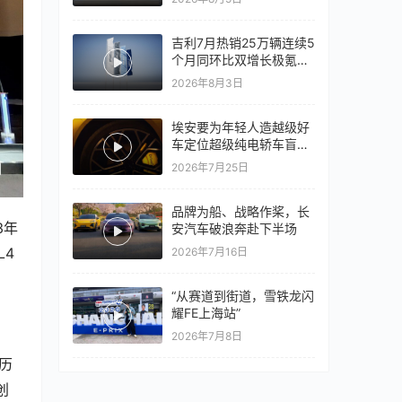
心再战一局
吉利7月热销25万辆连续5
个月同环比双增长极氪销
量同比翻倍，出口再破10
2026年8月3日
万
埃安要为年轻人造越级好
车定位超级纯电轿车盲猜
18万以上
2026年7月25日
品牌为船、战略作桨，长
3年
安汽车破浪奔赴下半场
L4
2026年7月16日
“从赛道到街道，雪铁龙闪
耀FE上海站”
2026年7月8日
历
创