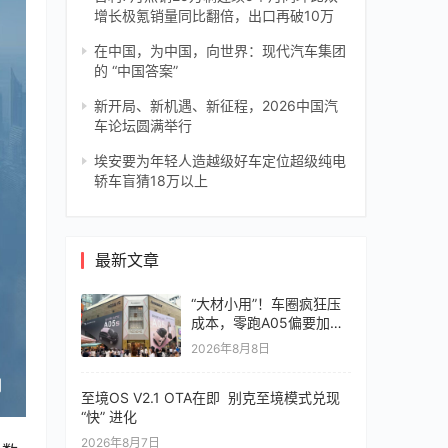
增长极氪销量同比翻倍，出口再破10万
在中国，为中国，向世界：现代汽车集团
的 “中国答案”
新开局、新机遇、新征程，2026中国汽
车论坛圆满举行
埃安要为年轻人造越级好车定位超级纯电
轿车盲猜18万以上
最新文章
“大材小用”！车圈疯狂压
成本，零跑A05偏要加价
值
2026年8月8日
至境OS V2.1 OTA在即 别克至境模式兑现
“快” 进化
2026年8月7日