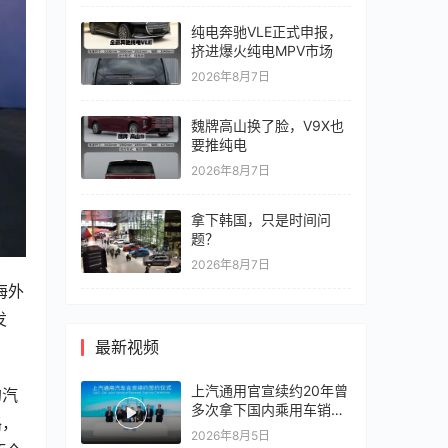
纯电奔驰VLE正式申报，
挤进爆火纯电MPV市场
2026年8月7日
魏牌高山换了脸，V9X也
要推纯电
2026年8月7日
拿下韩国，只是时间问
题？
2026年8月7日
海外
发
最新视频
上汽通用官宣续约20年曾
的汽
多次拿下国内乘用车销冠
路，
竞争激烈，上汽通用有信
2026年8月5日
心再战一局