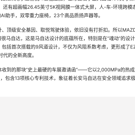
芯片，还有超画幅26.45英寸5K视网膜一体式大屏，人-车-环境跨模
用的AI助手，双零重力座椅，23个高品质扬声器等。
、顶级安全基因、取悦驾驶体验，依旧没有打折扣。所以MAZDA
旧很马自达，这是马自达设计的底蕴所在，特别是在“魂动”的设
包括首次搭载的9风道设计，不仅为风阻系数考虑，更形成了EZ
时代的全新高度。
到的那块“史上最硬的车展邀请函”——它以2,000MPa的热
研发，包含13项核心专利技术，象征着长安马自达在安全领域追求