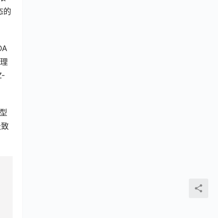
态的
 
计理
-
成型
极致