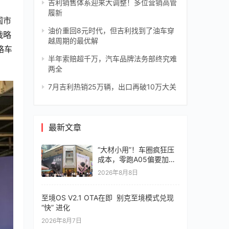
吉利销售体系迎来大调整！多位营销高管
履新
国市
油价重回8元时代，但吉利找到了油车穿
战略
越周期的最优解
略车
半年索赔超千万，汽车品牌法务部终究难
两全
7月吉利热销25万辆，出口再破10万大关
最新文章
“大材小用”！车圈疯狂压
成本，零跑A05偏要加价
值
2026年8月8日
至境OS V2.1 OTA在即 别克至境模式兑现
“快” 进化
2026年8月7日