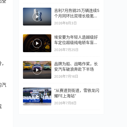
拓全
吉利7月热销25万辆连续5
个月同环比双增长极氪销
量同比翻倍，出口再破10
2026年8月3日
万
埃安要为年轻人造越级好
车定位超级纯电轿车盲猜
18万以上
2026年7月25日
分，
品牌为船、战略作桨，长
安汽车破浪奔赴下半场
2026年7月16日
的汽
“从赛道到街道，雪铁龙闪
耀FE上海站”
2026年7月8日
成