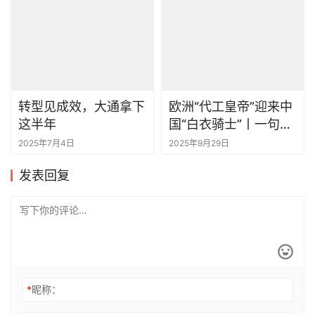
转型见成效，大通拿下
欧洲“代工皇帝”迎来中
这半年
国“白衣骑士”丨一句话
点评
2025年7月4日
2025年9月29日
发表回复
*
昵称：