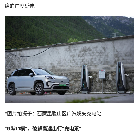
络的广度延伸。
*图片拍摄于：西藏墨脱山区广汽埃安充电站
“6纵11横”，破解高速出行“充电荒”