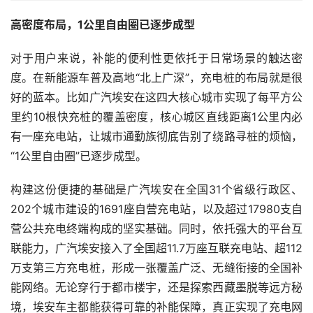
高密度布局，1公里自由圈已逐步成型
对于用户来说，补能的便利性更依托于日常场景的触达密
度。在新能源车普及高地“北上广深”，充电桩的布局就是很
好的蓝本。比如广汽埃安在这四大核心城市实现了每平方公
里约10根快充桩的覆盖密度，核心城区直线距离1公里内必
有一座充电站，让城市通勤族彻底告别了绕路寻桩的烦恼，
“1公里自由圈”已逐步成型。
构建这份便捷的基础是广汽埃安在全国31个省级行政区、
202个城市建设的1691座自营充电站，以及超过17980支自
营公共充电终端构成的坚实基础。同时，依托强大的平台互
联能力，广汽埃安接入了全国超11.7万座互联充电站、超112
万支第三方充电桩，形成一张覆盖广泛、无缝衔接的全国补
能网络。无论穿行于都市楼宇，还是探索西藏墨脱等远方秘
境，埃安车主都能获得可靠的补能保障，真正实现了充电网