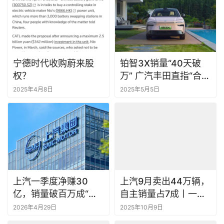
宁德时代收购蔚来股
铂智3X销量“40天破
权？
万” 广汽丰田直指“合资
纯电第一品牌”
2025年4月8日
2025年5月5日
上汽一季度净赚30
上汽9月卖出44万辆，
亿，销量破百万成“唯
自主销量占7成丨一句
一”
话点评
2026年4月29日
2025年10月9日