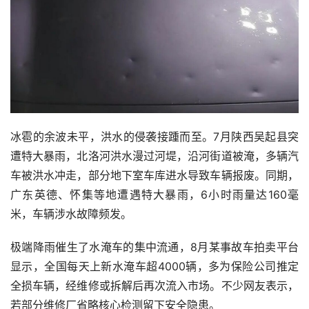
冰雹的余波未平，洪水的侵袭接踵而至。7月陕西吴起县突
遭特大暴雨，北洛河洪水漫过河堤，沿河街道被淹，多辆汽
车被洪水冲走，部分地下室车库进水导致车辆报废。同期，
广东英德、怀集等地遭遇特大暴雨，6小时雨量达160毫
米，车辆涉水故障频发。
极端降雨催生了水淹车的集中流通，8月某事故车拍卖平台
显示，全国每天上新水淹车超4000辆，多为保险公司推定
全损车辆，经维修或拆解后再次流入市场。不少网友表示，
若部分维修厂省略核心检测留下安全隐患。