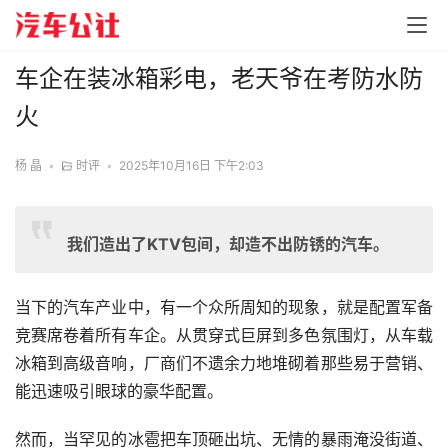
车企在装冰箱彩电，老天爷在考防水防
火
杨 晶
•
时评
•
2025年10月16日 下午2:03
我们造出了KTV包间，却造不出防锈的汽车。
当下的汽车产业中，有一个众所周知的现象，就是配置军备
竞赛席卷着所有车企。从贯穿式巨屏到多色氛围灯，从车载
冰箱到高级音响，厂商们不遗余力地堆砌着那些易于营销、
能迅速吸引眼球的豪华配置。
然而，当罕见的冰雹把车顶砸出坑、无情的暴雨淹没街道、