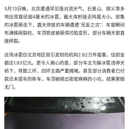
5月13日晚，北京遭遇罕见强对流天气，石景山、顺义等多
地出现直径超4厘米的冰雹，最大体积接近鸡蛋大小。密集
的冰雹砸击下，露天停放的车辆遭遇“无妄之灾”：车窗瞬间
布满蛛网裂纹，车顶铁皮被砸得凹陷变形，部分车辆天窗直
接碎裂。
这场冰雹仅北京地区就引发财险机构2.82万件报案，估损金
额达1.93亿元。更令人揪心的是，部分车主为躲冰雹违停天
桥下，导致三环、四环主路严重拥堵。甚至部分消费者已付
款还未提车的新车，车顶被砸出密密麻麻的小坑，结果索赔
无门。