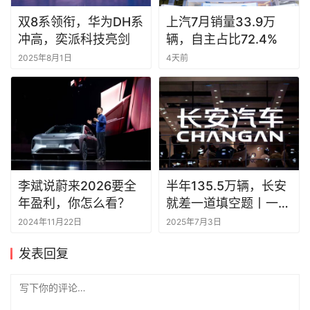
双8系领衔，华为DH系
上汽7月销量33.9万
冲高，奕派科技亮剑
辆，自主占比72.4%
2025年8月1日
4天前
李斌说蔚来2026要全
半年135.5万辆，长安
年盈利，你怎么看？
就差一道填空题丨一句
话点评
2024年11月22日
2025年7月3日
发表回复