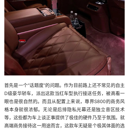
首先是一个“话题度”的问题。作为目前路上还不常见的自主
D级豪华轿车，派出这款当红车型执行接送任务，被高看一
眼也是很自然的。而且从配置上来说，尊界S800的商务风
格本身就很浓郁。无论是后排隐私光幕还是独立音区技术
等，这些都为车上谈正事提供了极佳的硬件乃至于氛围。就
高端商务接待这一用途而言，这款车无疑是个极其体面的选