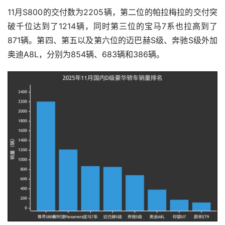
11月S800的交付数为2205辆，第二位的帕拉梅拉的交付突
破千位达到了1214辆，同时第三位的宝马7系也拉高到了
871辆。第四、第五以及第六位的迈巴赫S级、奔驰S级外加
奥迪A8L，分别为854辆、683辆和386辆。