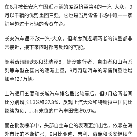
在8月被长安汽车因近万辆的差距挤至第4的一汽-大众，9
月以千辆的优势重回三强，它也是当月零售市场中唯一一家
销量超过十万辆的合资车企。
长安汽车虽不敌一汽-大众，但考虑到近期两者的销量都非
常接近，接下来随时都有反超的可能。
随着奇瑞瑞虎8和艾瑞泽8，捷途旅行者、自由者和山海系
列等车型在国内的逐渐上量，9月奇瑞汽车的零售销量也增
加至12.1万辆。
上汽通用五菱和长城汽车排名虽比较靠后，但9月这两者同
比分别增长1.3%和37.3%，反观上汽大众和特斯拉中国同比
继续为负，只有末位的广汽丰田微增0.9%。
而在批发榜单中，头部自主车企的表现更加出色，依靠在海
外市场的不断扩张，9月比亚迪、吉利、奇瑞和长安继续垄