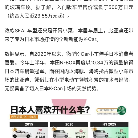
的玻璃车顶。据了解，入门版车型售价或低于500万日元
（约合人民币23.55万元起）。
改款SEAL车型还只是开胃小菜，本届车展上，比亚迪还带
来了专为日本市场打造的全新新能源K-Car。
数据显示，自2020年以来，微型K-Car小车伸手日本消费者
喜爱。今年上半年，本田N-BOX再度以10.34万的销量摘得
日本汽车销量冠军。而在国内以海豚、海鸥抢占微型小车市
场的比亚迪，凭借其在小型电动车领域积累的技术与经验，
无疑具备了切入日本K-Car市场的天然优势。