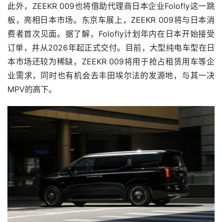
此外，ZEEKR 009也将借助代理商日本企业Folofly这一跳
板，亮相日本市场。东京车展上，ZEEKR 009将与日本消
费者首次见面。据了解，Folofly计划年内在日本开始接受
订单，并从2026年起正式交付。目前，大型纯电车型在日
本市场还较为稀缺，ZEEKR 009将用于抢占租赁用车等企
业需求，同时也有机会去丰田埃尔法的发源地，与其一决
MPV的高下。