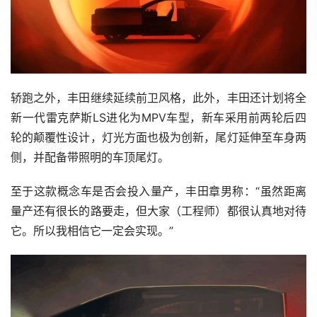
轿跑之外，丰田继续延续前卫风格，此外，丰田还计划将全
新一代雷克萨斯LS进化为MPV车型，新车采用前两轮后四
轮的颠覆性设计，灯光方面也极为创新，尾灯延伸至车身两
侧，并配备带照明的车顶尾灯。
至于这款概念车是否会投入量产，丰田章男称：“虽然距离
量产还有很长的路要走，但大家（工程师）都很认真地对待
它。所以我相信它一定会实现。”