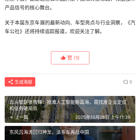
产品信号的核心舞台。
关于本届东京车展的最新动向、车型亮点与行业洞察，《汽
车公社》还将持续追踪报道，欢迎关注了解。
赞
(1)
生成海报
0
北斗智联张敬锋：抢滩人工智能新蓝海，需找准企业定位
和业务破局点
上一篇
2025年10月28日 上午11:39
东风吕海涛回归神龙，法系车再战中国