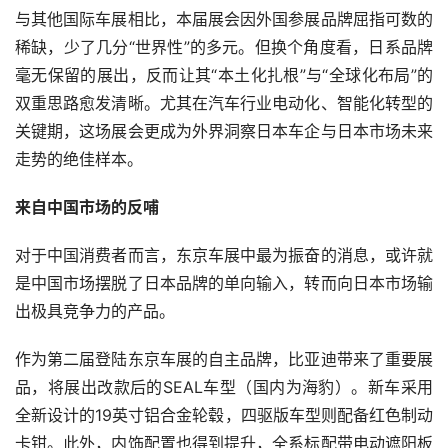
与其他国际车展相比，本届展会因外国参展品牌屈指可数的
稀缺，少了几分“世界性”的多元。但换个角度看，日系品牌
毫无保留的展出，反而让其“本土化扎根”与“全球化布局”的
双重思路愈发清晰。尤其在汽车行业电动化、智能化转型的
关键期，这场展会更成为外界洞察日本车企与日本市场未来
走势的绝佳样本。
来自中国市场的反哺
对于中国消费者而言，东京车展中最为振奋的消息，或许就
是中国市场摆脱了日本品牌的单向输入，转而向日本市场输
出极具竞争力的产品。
作为第二届登陆东京车展的自主品牌，比亚迪带来了重要展
品，将展出改款后的SEAL车型（国内为海豹）。新车采用
全新设计的19英寸铝合金轮毂，四驱版车型则配备红色制动
卡钳。此外，内饰配置也得到提升，全系标配带电动遮阳板