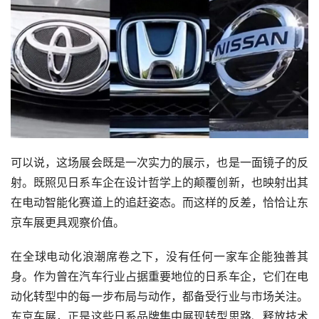
可以说，这场展会既是一次实力的展示，也是一面镜子的反
射。既照见日系车企在设计哲学上的颠覆创新，也映射出其
在电动智能化赛道上的追赶姿态。而这样的反差，恰恰让东
京车展更具观察价值。
在全球电动化浪潮席卷之下，没有任何一家车企能独善其
身。作为曾在汽车行业占据重要地位的日系车企，它们在电
动化转型中的每一步布局与动作，都备受行业与市场关注。
东京车展，正是这些日系品牌集中展现转型思路、释放技术