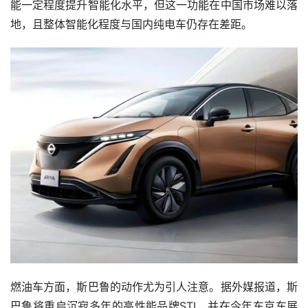
能一定程度提升智能化水平，但这一功能在中国市场难以落
地，且整体智能化程度与国内纯电车仍存在差距。
燃油车方面，斯巴鲁的动作尤为引人注意。据外媒报道，斯
巴鲁将重启沉寂多年的高性能品牌STI，并在今年东京车展