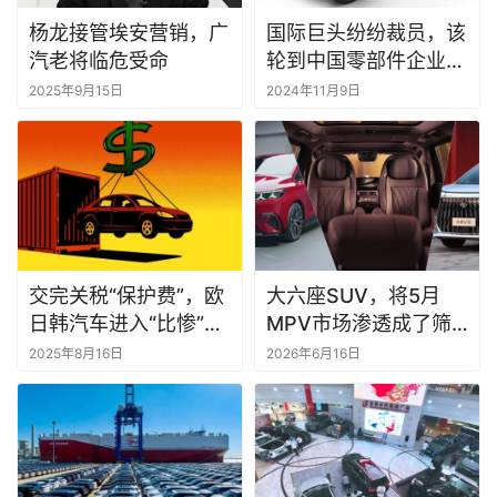
杨龙接管埃安营销，广
国际巨头纷纷裁员，该
汽老将临危受命
轮到中国零部件企业超
车了？
2025年9月15日
2024年11月9日
交完关税“保护费”，欧
大六座SUV，将5月
日韩汽车进入“比惨”模
MPV市场渗透成了筛
式
子？丨一句话点评
2025年8月16日
2026年6月16日