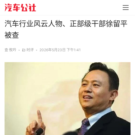
汽车行业风云人物、正部级干部徐留平
被查
查 攸吟
•
时评
•
2026年5月23日 下午1:41