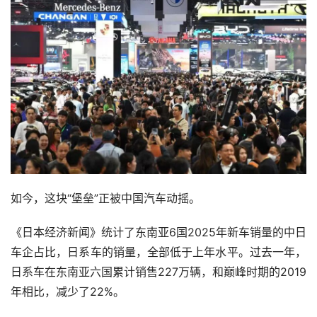
如今，这块“堡垒”正被中国汽车动摇。
《日本经济新闻》统计了东南亚6国2025年新车销量的中日
车企占比，日系车的销量，全部低于上年水平。过去一年，
日系车在东南亚六国累计销售227万辆，和巅峰时期的2019
年相比，减少了22%。