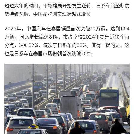
短短六年的时间，市场格局开始发生逆转，日系车的垄断优
势持续瓦解，中国品牌则实现跨越式增长。
2025年，中国汽车在泰国销量首次突破10万辆，达到13.4
万辆，同比增长高达81%，市占率较2024年提升近10个百
分点，达到22%，仅次于日系车的68%。值得一提的是，这
也是日系车在泰国市场份额首次跌破70%。