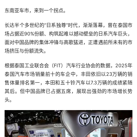
东南亚车市，来到一个拐点。
长达半个多世纪的“日系独尊”时代，渐渐落幕，曾在泰国市
场占据近90%份额、构筑起难以撼动壁垒的日系汽车巨头，
面对中国品牌的集体冲锋与高歌猛进，正遭遇前所未有的市
场挤压与份额流失。
根据泰国工业联合会（FIT）汽车行业协会的数据，2025年
泰国汽车市场销量前十的车企中，丰田依旧以23万辆的销
售体量排名第一，本田和五十铃汽车以7.3万辆的成绩紧随
其后。但中国品牌已占据五席，展现出强劲的市场增长势
头。