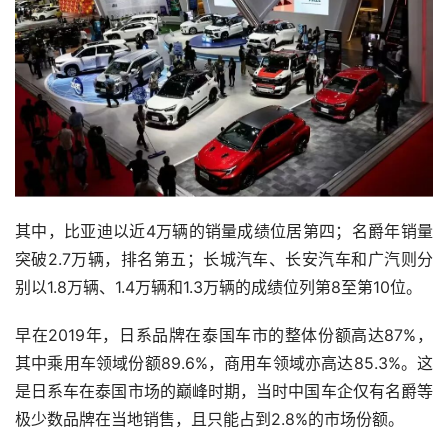
其中，比亚迪以近4万辆的销量成绩位居第四；名爵年销量
突破2.7万辆，排名第五；长城汽车、长安汽车和广汽则分
别以1.8万辆、1.4万辆和1.3万辆的成绩位列第8至第10位。
早在2019年，日系品牌在泰国车市的整体份额高达87%，
其中乘用车领域份额89.6%，商用车领域亦高达85.3%。这
是日系车在泰国市场的巅峰时期，当时中国车企仅有名爵等
极少数品牌在当地销售，且只能占到2.8%的市场份额。