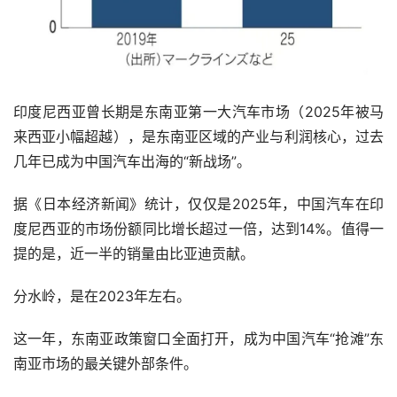
印度尼西亚曾长期是东南亚第一大汽车市场（2025年被马
来西亚小幅超越），是东南亚区域的产业与利润核心，过去
几年已成为中国汽车出海的“新战场”。
据《日本经济新闻》统计，仅仅是2025年，中国汽车在印
度尼西亚的市场份额同比增长超过一倍，达到14%。值得一
提的是，近一半的销量由比亚迪贡献。
分水岭，是在2023年左右。
这一年，东南亚政策窗口全面打开，成为中国汽车“抢滩”东
南亚市场的最关键外部条件。