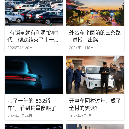
“有销量就有利润”的时
外资车企面前的三条路
代，彻底结束了丨一句
| 进博，出路
话点评
2026年4月29日
2024年11月8日
吵了一年的“532轿
开电车回村过年，成了
车”，看到销量傻眼了
全村的笑话？
2026年1月24日
2026年3月1日