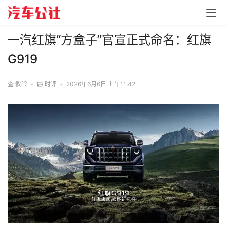
一汽红旗“方盒子”官宣正式命名：红旗
G919
查 攸吟
•
时评
•
2026年6月6日 上午11:42