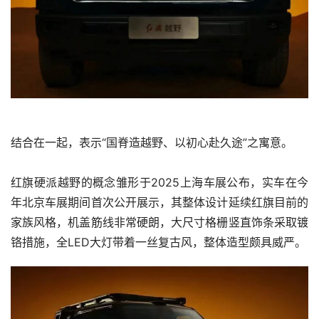
结合在一起，表示“国脊造越野、以初心赴久途”之寓意。
红旗硬派越野的概念雏形于2025上海车展公布，实车在今
年北京车展期间首次公开展示，其整体设计延续红旗目前的
家族风格，机盖筋线非常硬朗，大尺寸格栅竖直饰条采取镀
铬措施，全LED大灯带着一丝复古风，整体造型颇具威严。