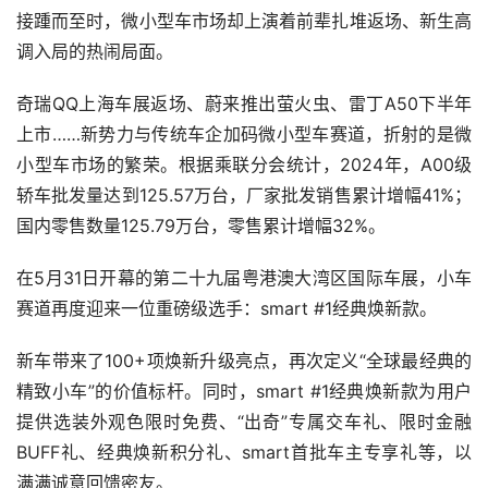
接踵而至时，微小型车市场却上演着前辈扎堆返场、新生高
调入局的热闹局面。
奇瑞QQ上海车展返场、蔚来推出萤火虫、雷丁A50下半年
上市……新势力与传统车企加码微小型车赛道，折射的是微
小型车市场的繁荣。根据乘联分会统计，2024年，A00级
轿车批发量达到125.57万台，厂家批发销售累计增幅41%；
国内零售数量125.79万台，零售累计增幅32%。
在5月31日开幕的第二十九届粤港澳大湾区国际车展，小车
赛道再度迎来一位重磅级选手：smart #1经典焕新款。
新车带来了100+项焕新升级亮点，再次定义“全球最经典的
精致小车”的价值标杆。同时，smart #1经典焕新款为用户
提供选装外观色限时免费、“出奇”专属交车礼、限时金融
BUFF礼、经典焕新积分礼、smart首批车主专享礼等，以
满满诚意回馈密友。