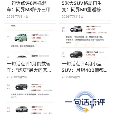
一句话点评6月插混
5米大SUV格局再生
车：问界M8跻身三甲
变：问界M9重返榜
首，蔚来暗中夺冠丨一
2025年7月14日
2026年7月16日
句话点评
一句话点评1月倒数轿
一句话点评4月小型
车：“炮灰”最大的悲哀
SUV：月销400辆都能
是还要被排着队吐槽
上榜，这个市场有点水
2025年2月28日
2025年5月21日