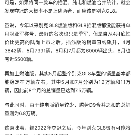
可是，如果将同一款车的插混、纯电和燃油合并统计，就会
发现夺冠的大概率不是上述两者，而应该是别克GL8。
虽说，今年以来别克GL8燃油版和GL8插混版都没能获得单
月冠亚军称号，最好的名次也只是季军，但是自从4月底性
价比更高的陆尚上市之后，插混版的销量直线飙升，4月
3842辆，5月7391辆，6月和7月都为6000辆出头，8月也
有近5500辆。
再加上燃油版，其实5月起整个别克GL8车型的销量基本都
能稳定在万辆左右，其中5月和7月分别为1.2万辆和1.1万
辆，因此前8个月的总销量已达到7.5万辆。
与此同时，由于纯电版销量较少，腾势D9合并之和的总销
量则为6.8万辆。
这意味着，继2022年夺冠之后，今年别克GL8极有可能将