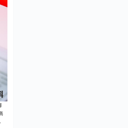
算
高
，