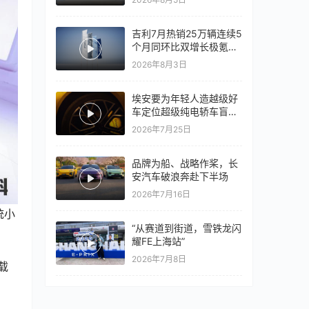
心再战一局
吉利7月热销25万辆连续5
个月同环比双增长极氪销
量同比翻倍，出口再破10
2026年8月3日
万
埃安要为年轻人造越级好
车定位超级纯电轿车盲猜
18万以上
2026年7月25日
品牌为船、战略作桨，长
安汽车破浪奔赴下半场
2026年7月16日
统小
“从赛道到街道，雪铁龙闪
耀FE上海站”
2026年7月8日
载