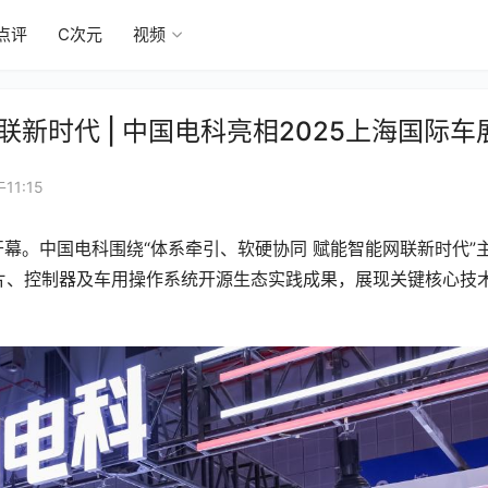
点评
C次元
视频
新时代 | 中国电科亮相2025上海国际车
11:15
开幕。中国电科围绕“体系牵引、软硬协同 赋能智能网联新时代”
片、控制器及车用操作系统开源生态实践成果，展现关键核心技