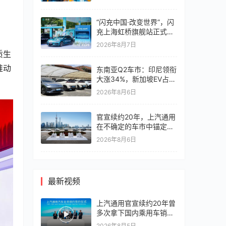
“闪充中国·改变世界”，闪
充上海虹桥旗舰站正式启
幕！
2026年8月7日
质生
推动
东南亚Q2车市：印尼领衔
大涨34%，新加坡EV占比
超6成
2026年8月6日
官宣续约20年，上汽通用
在不确定的车市中锚定确
定未来
2026年8月6日
最新视频
上汽通用官宣续约20年曾
多次拿下国内乘用车销冠
竞争激烈，上汽通用有信
2026年8月5日