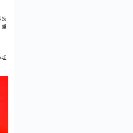
科技
，重
率超