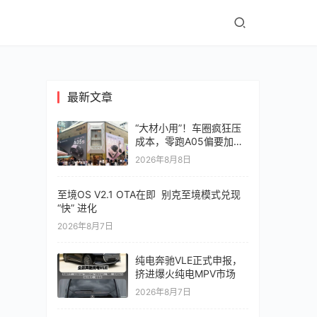
最新文章
“大材小用”！车圈疯狂压
成本，零跑A05偏要加价
值
2026年8月8日
至境OS V2.1 OTA在即 别克至境模式兑现
“快” 进化
2026年8月7日
纯电奔驰VLE正式申报，
挤进爆火纯电MPV市场
2026年8月7日