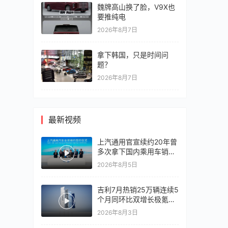
魏牌高山换了脸，V9X也
要推纯电
2026年8月7日
拿下韩国，只是时间问
题？
2026年8月7日
最新视频
上汽通用官宣续约20年曾
多次拿下国内乘用车销冠
竞争激烈，上汽通用有信
2026年8月5日
心再战一局
吉利7月热销25万辆连续5
个月同环比双增长极氪销
量同比翻倍，出口再破10
2026年8月3日
万