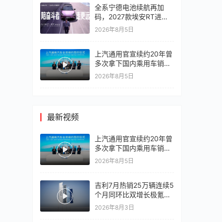
全系宁德电池续航再加
码，2027款埃安RT进入
10万区间
2026年8月5日
上汽通用官宣续约20年曾
多次拿下国内乘用车销冠
竞争激烈，上汽通用有信
2026年8月5日
心再战一局
最新视频
上汽通用官宣续约20年曾
多次拿下国内乘用车销冠
竞争激烈，上汽通用有信
2026年8月5日
心再战一局
吉利7月热销25万辆连续5
个月同环比双增长极氪销
量同比翻倍，出口再破10
2026年8月3日
万