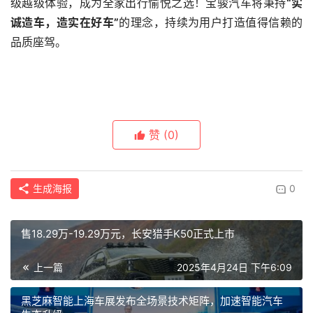
级越级体验，成为全家出行愉悦之选！宝骏汽车将秉持
“实
诚造车，造实在好车”
的理念，持续为用户打造值得信赖的
品质座驾。
赞
(0)
生成海报
0
售18.29万-19.29万元，长安猎手K50正式上市
上一篇
2025年4月24日 下午6:09
黑芝麻智能上海车展发布全场景技术矩阵，加速智能汽车