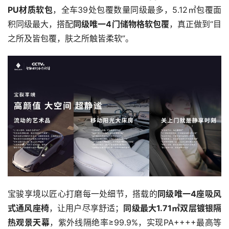
PU材质软包
，全车39处包覆数量同级最多，5.12㎡包覆面
积同级最大，搭配
同级唯一4门储物格软包覆
，真正做到“目
之所及皆包覆，肤之所触皆柔软”。
宝骏享境以匠心打磨每一处细节，搭载的
同级唯一4座吸风
式通风座椅
，让用户尽享舒适；
同级最大1.71㎡双层镀银隔
热观景天幕
，紫外线隔绝率≥99.9%，实现PA++++最高等