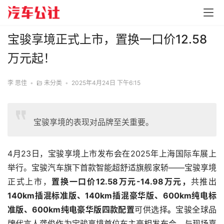
宝骏享境正式上市，置换一口价12.58
万元起！
李 思佳
•
未分类
•
2025年4月24日 下午6:15
宝骏享境的表现对品牌至关重要。
4月23日，宝骏享境上市发布会在2025年上海国际车展上
举行。宝骏汽车旗下首款智能超舒适旗舰家轿——宝骏享境
正式上市，
置换一口价12.58万元-14.98万元，
共推出
140km插混标准版、140km插混豪华版、600km纯电标
准版、600km纯电豪华版四款配置
可供选择
。
宝骏全球品
牌代言人龚俊作为宝骏享境首位车主亮相发布会，与现场嘉