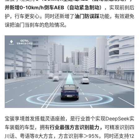
并新增0-10km/h倒车AEB（自动紧急制动）
，实现前刹后
护，行车更安心。同时还新增了
油门防误踩
功能，有效避免
误把油门当刹车的危险情况。
宝骏享境首发搭载灵语座舱，是行业首个实现DeepSeek实
车装载的车型，拥有
行业最强方言识别能力，
可精准识别四
川话、粤语等8大方言，方言识别率＞95%，同时还支持12