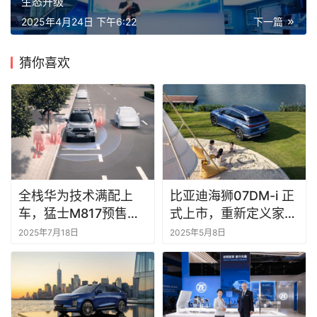
生态升级
2025年4月24日 下午6:22
下一篇
猜你喜欢
全栈华为技术满配上
比亚迪海狮07DM-i 正
车，猛士M817预售价
式上市，重新定义家用
32.99万起
SUV新标杆！
2025年7月18日
2025年5月8日