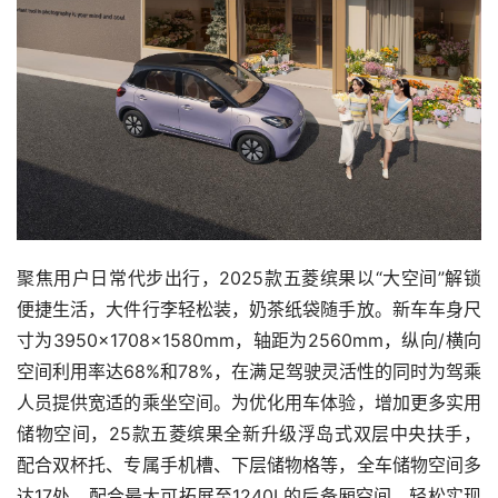
聚焦用户日常代步出行，2025款五菱缤果以“大空间”解锁
便捷生活，大件行李轻松装，奶茶纸袋随手放。新车车身尺
寸为3950×1708×1580mm，轴距为2560mm，纵向/横向
空间利用率达68%和78%，在满足驾驶灵活性的同时为驾乘
人员提供宽适的乘坐空间。为优化用车体验，增加更多实用
储物空间，25款五菱缤果全新升级浮岛式双层中央扶手，
配合双杯托、专属手机槽、下层储物格等，全车储物空间多
达17处，配合最大可拓展至1240L的后备厢空间，轻松实现