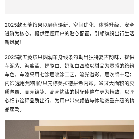
2025款五菱缤果以颜值焕新、空间优化、体验升级、安全
进阶为核心，提供更懂用户的贴心配置，引领缤纷出行生活
新风尚！
2025款五菱缤果圆润车身线条勾勒出独特复古韵味，提供
芋泥紫、海盐蓝、奶酪白、奶咖白四款以甜品为灵感的缤纷
车色，车漆采用七涂层喷涂工艺，流光溢彩，层次感十足；
内饰选用焦糖咖/果壳棕美拉德拼色内饰，通过大面积的皮
质包覆、高亮镀铬、高亮烤漆的搭配使整车更为精致，以匠
心细节诠释品质出行，为用户带来颜值与体验双重升级的精
品座驾。