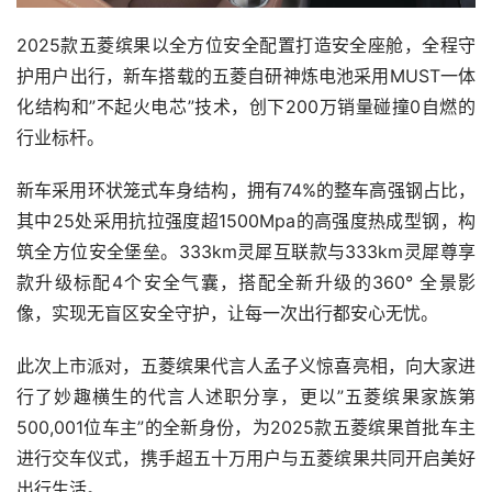
2025款五菱缤果以全方位安全配置打造安全座舱，全程守
护用户出行，新车搭载的五菱自研神炼电池采用MUST一体
化结构和”不起火电芯”技术，创下200万销量碰撞0自燃的
行业标杆。
新车采用环状笼式车身结构，拥有74%的整车高强钢占比，
其中25处采用抗拉强度超1500Mpa的高强度热成型钢，构
筑全方位安全堡垒。333km灵犀互联款与333km灵犀尊享
款升级标配4个安全气囊，搭配全新升级的360° 全景影
像，实现无盲区安全守护，让每一次出行都安心无忧。
此次上市派对，五菱缤果代言人孟子义惊喜亮相，向大家进
行了妙趣横生的代言人述职分享，更以”五菱缤果家族第
500,001位车主”的全新身份，为2025款五菱缤果首批车主
进行交车仪式，携手超五十万用户与五菱缤果共同开启美好
出行生活。