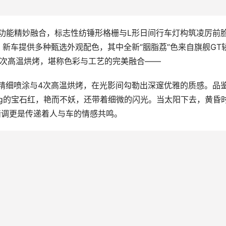
。新车提供多种甄选外观配色，其中全新“胭脂荔”色来自旗舰GT
4次高温烘烤，堪称色彩与工艺的完美融合——
层精细喷涂与4次高温烘烤，在光影间勾勒出深邃优雅的质感。品
bling的宝石红，艳而不妖，还带着细微的闪光。当太阳下去，黄昏
暗调更是传递着人与车的情感共鸣。