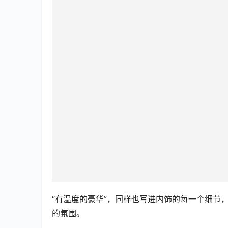
“有温度的豪华”，同样也写进内饰的每一个细节
的氛围。
据悉，雷克萨斯新NX座舱氛围灯可自由搭配64
营造出多重感官氛围，内饰用料和做工也展示了
灵活的后排座椅布局和收纳空间可轻松切换通勤、