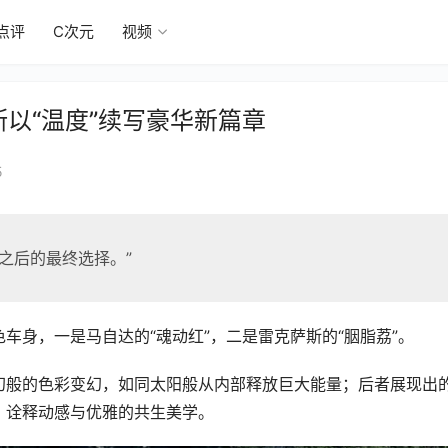
点评
C次元
视频
斯以“温度”续写豪华新篇章
5
之后的最终选择。”
车身，一是马自达的“魂动红”，二是雷克萨斯的“胭脂荔”。
幻般的色彩变幻，如同太阳般从内部释放巨大能量；后者展现出
，诠释动感与优雅的共生美学。