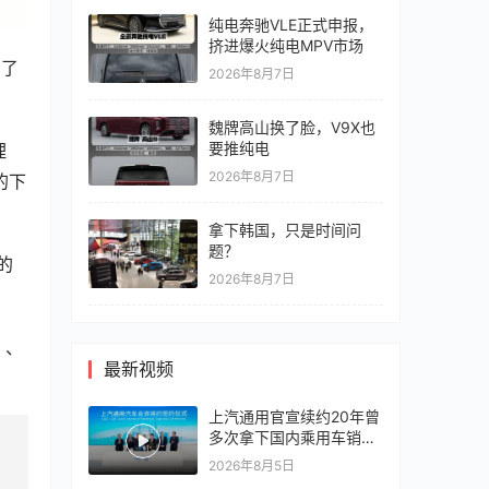
纯电奔驰VLE正式申报，
挤进爆火纯电MPV市场
步了
2026年8月7日
魏牌高山换了脸，V9X也
要推纯电
理
2026年8月7日
的下
拿下韩国，只是时间问
题？
的
2026年8月7日
）、
最新视频
上汽通用官宣续约20年曾
多次拿下国内乘用车销冠
竞争激烈，上汽通用有信
2026年8月5日
心再战一局