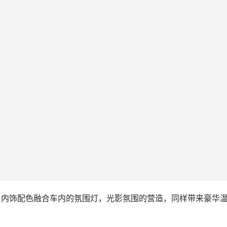
，内饰配色融合车内的氛围灯，光影氛围的营造，同样带来豪华
种色彩，与多种内室色和饰板设计相得益彰，配合高级音响系统
雷克萨斯一贯的高水准。
家庭、休闲等多元场景，让新NX真正成为“全能空间魔术师”。