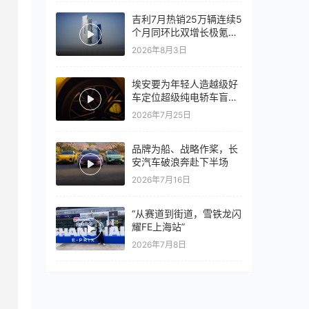
吉利7月热销25万辆连续5
个月同环比双增长极氪销
量同比翻倍，出口再破10
2026年8月3日
万
埃安要为年轻人造越级好
车定位超级纯电轿车盲猜
18万以上
2026年7月25日
品牌为船、战略作桨，长
安汽车破浪奔赴下半场
2026年7月16日
“从赛道到街道，雪铁龙闪
耀FE上海站”
2026年7月8日
脸，