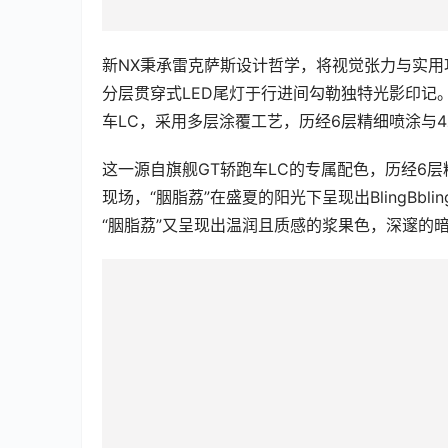
分层贯穿式LED尾灯于行进间勾勒独特光影印记
车LC，采用多层涂覆工艺，历经6层精细喷涂与
这一源自旗舰GT轿跑车LC的专属配色，历经6
现场，“胭脂荔”在盛夏的阳光下呈现出BlingB
“胭脂荔”又呈现出温润且质感的浆果色，深邃的