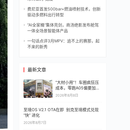
费尼亚首发500bar+燃油喷射技术，创新
驱动多燃料出行转型
“AI全家桶”集体亮剑，商汤绝影发布舱驾
一体全场景智能体产品
一句话点评3月MPV：追不上的赛那，起
不来的新秀
最新文章
“大材小用”！车圈疯狂压
成本，零跑A05偏要加价
值
2026年8月8日
至境OS V2.1 OTA在即 别克至境模式兑现
“快” 进化
2026年8月7日