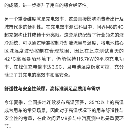
的成绩，进一步提升了用车的综合经济性。
另一个重要维度就是充电效率，这最直接影响消费者出行及
城市代步的便利性。在充电效率测试科目中，问界M8的4C
超充架构让其成绩十分亮眼。这套系统配备了行业领先的液
冷系统，可以通过精准控制冷却液流量与温度，将电池核心
区域温度波动控制在合理范围，因此在此次测试当天的
42℃高温暴晒环境下，仍能保持115.7kW的平均充电功
率，在峰值充电倍率达3.9C，且电池温度稳定可控，充分
验证了其充电的高效率和高安全。
舒适性与安全性兼顾，高标准满足品质用车需求
今年夏季，全国多地连续发布高温预警，35℃以上的高温
成为用车的常见场景，因此对于高温状况下的用车舒适性与
安全性的考量，在此次问界M8参与中汽夏测中也是重要环
节。