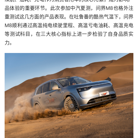
品体验的重要环节。此次参加中汽夏测，问界M8也格外注
重测试这几方面的产品表现。在吐鲁番的酷热气温下，问界
M8顺利通过高温纯电续驶里程、高温亏电油耗、高温充电
等测试科目，在三大核心指标上进一步检验了自身品质实
力。