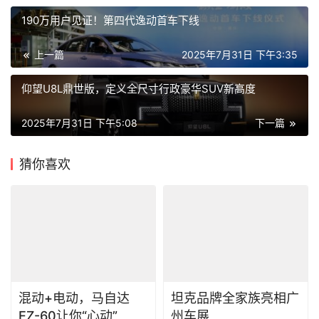
190万用户见证！第四代逸动首车下线
上一篇
2025年7月31日 下午3:35
仰望U8L鼎世版，定义全尺寸行政豪华SUV新高度
2025年7月31日 下午5:08
下一篇
猜你喜欢
混动+电动，马自达
坦克品牌全家族亮相广
EZ-60让你“心动”
州车展