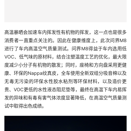
高温暴晒会加速车内挥发性有机物的挥发，这一点也是很多
消费者一直重点关注的。因此在健康维度上，此次问界M8
进行了车内高温空气质量测试。问界M8得益于车内选用低
VOC、低气味的原材料，结合注塑温度工艺的优化，最大限
度减少小分子有机物的散发；同时，座椅和方向盘采用更健
康、环保的Nappa纹真皮，全车使用全新双组分吸音棉以及
无毒无污染的环保水性胶水粘剂等环保材料，以及造价更
贵、VOC更低的水性液态阻尼垫等，最终在高温下车内易挥
发的异味和有毒有害气体浓度显著降低，在高温空气质量测
试中取得出色成绩。