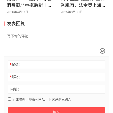
消费额严重拖后腿丨一
秀肌肉，法雷奥上海新
句话点评
制造基地启用
2026年4月17日
2025年8月30日
发表回复
*
昵称：
*
邮箱：
网址：
记住昵称、邮箱和网址，下次评论免输入
提交