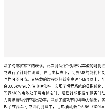
除了纯电状态下的表现，此次测试还针对增程车型的能耗控
制进行了针对性测试。在亏电状态下，问界M8的能耗控制
同样可圈可点。其搭载的增程器热效率高达44.8%以上，配
合3.65kWh/L的油电转化率，实现了增程系统的极致优化，
问界M8的电池处于亏电状态时，增程器能根据车辆实时动
力需求自动调节输出功率，兼顾了能耗节约与动力输出，实
现了在高温亏电油耗测试中，亏电油耗低至5.56L/100km