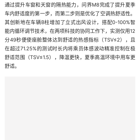
通过提升车窗和天窗的隔热能力，问界M8完成了提升夏季
车内舒适度的第一步，而第二步则是优化了空调热舒适性。
其创新地在车辆B柱增加了立式出风设计，搭配0-100%智
能内循环调节技术，在两项科技的协同工作下，实测仅用12
分49秒便使座舱整体达到舒适的热感指标（TSV≤2），且
在超过71.25%的测试时长内将乘员体感波动精准控制在极
舒适范围（TSV≤1.5），降温更快，夏季高温环境中用车更
舒适。