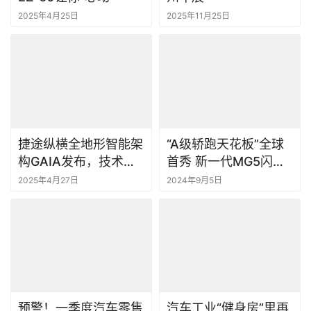
2025年4月25日
2025年11月25日
捷途纵横全地形智能架
“A级轿跑天花板”全球
构GAIA发布，技术冗
首秀 新一代MG5闪耀
余让越野超越期待
成都车展
2025年4月27日
2024年9月5日
预警！一季度汽车零售
汽车工业“健身房”里再