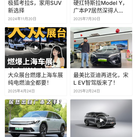
极狐考拉S，家用SUV
硬扛特斯拉Model Y，
新选择
广本P7居然深得人
心？
2024年11月20日
2025年7月30日
大众展台燃爆上海车展
最美比亚迪再进化，宋
纯电燃油全都要！
L EV智驾版来了！
2025年4月24日
2025年2月24日