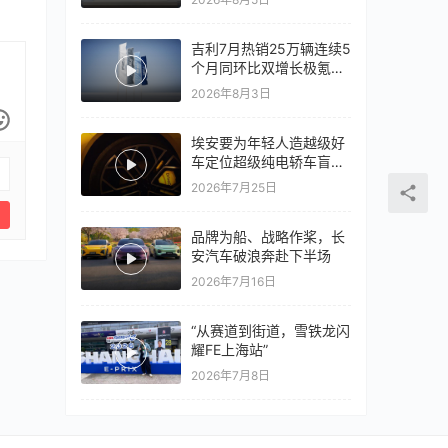
心再战一局
吉利7月热销25万辆连续5
个月同环比双增长极氪销
量同比翻倍，出口再破10
2026年8月3日
万
埃安要为年轻人造越级好
车定位超级纯电轿车盲猜
18万以上
2026年7月25日
品牌为船、战略作桨，长
安汽车破浪奔赴下半场
2026年7月16日
“从赛道到街道，雪铁龙闪
耀FE上海站”
2026年7月8日