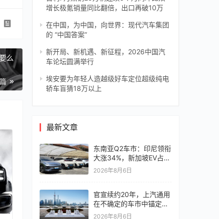
增长极氪销量同比翻倍，出口再破10万
在中国，为中国，向世界：现代汽车集团
的 “中国答案”
新开局、新机遇、新征程，2026中国汽
要么
车论坛圆满举行
埃安要为年轻人造越级好车定位超级纯电
一篇
轿车盲猜18万以上
最新文章
东南亚Q2车市：印尼领衔
大涨34%，新加坡EV占比
超6成
2026年8月6日
官宣续约20年，上汽通用
在不确定的车市中锚定确
定未来
2026年8月6日