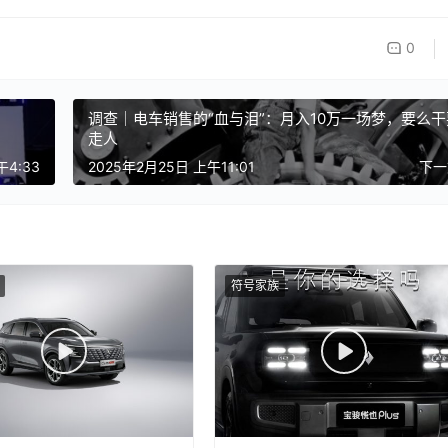
0
调查｜电车销售的“血与泪”：月入10万一场梦，要么干
走人
午4:33
2025年2月25日 上午11:01
下
符号家族