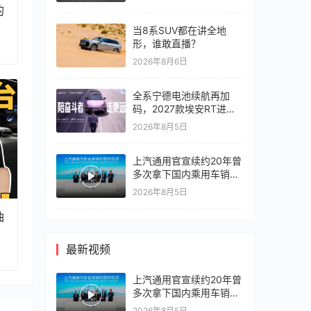
的
当8系SUV都在讲全地
形，谁敢直播？
2026年8月6日
全系宁德电池续航再加
码，2027款埃安RT进入
10万区间
2026年8月5日
上汽通用官宣续约20年曾
多次拿下国内乘用车销冠
竞争激烈，上汽通用有信
2026年8月5日
心再战一局
油
最新视频
上汽通用官宣续约20年曾
多次拿下国内乘用车销冠
竞争激烈，上汽通用有信
2026年8月5日