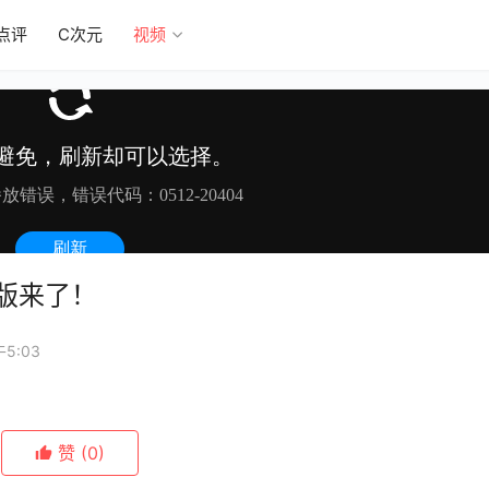
点评
C次元
视频
驾版来了！
5:03
赞
(0)