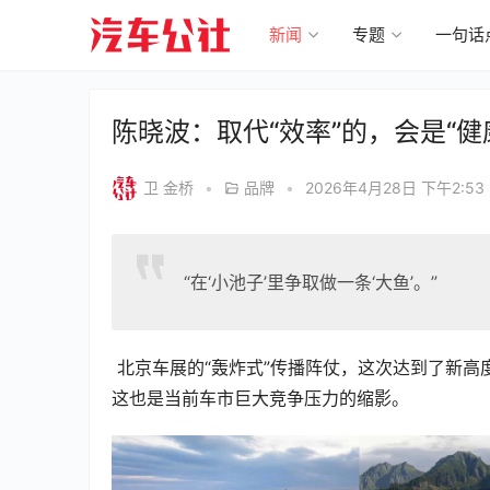
新闻
专题
一句话
陈晓波：取代“效率”的，会是“健
卫 金桥
•
品牌
•
2026年4月28日 下午2:53
“在‘小池子’里争取做一条‘大鱼’。”
 北京车展的“轰炸式”传播阵仗，这次达到了新高度。据统计，此次北京车展共有212场活动、181款新车发布，同样，
这也是当前车市巨大竞争压力的缩影。