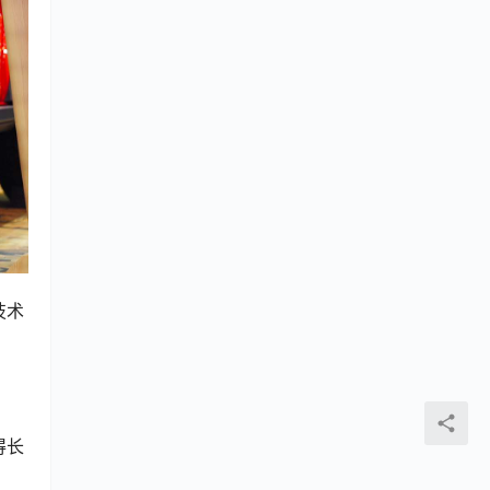
技术
。
得长