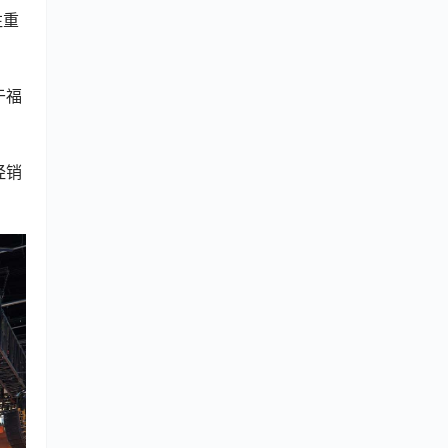
注重
于福
经销