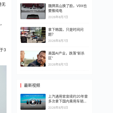
特无
魏牌高山换了脸，V9X也
要推纯电
2026年8月7日
为，
拿下韩国，只是时间问
题？
2026年8月7日
于3
美国AI产业，跌落“斩杀
区”
2026年8月7日
最新视频
上汽通用官宣续约20年曾
多次拿下国内乘用车销冠
竞争激烈，上汽通用有信
2026年8月5日
心再战一局