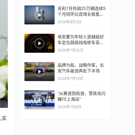
吉利7月热销25万辆连续5
个月同环比双增长极氪销
量同比翻倍，出口再破10
2026年8月3日
万
埃安要为年轻人造越级好
车定位超级纯电轿车盲猜
18万以上
2026年7月25日
品牌为船、战略作桨，长
安汽车破浪奔赴下半场
2026年7月16日
“从赛道到街道，雪铁龙闪
耀FE上海站”
2026年7月8日
扎实