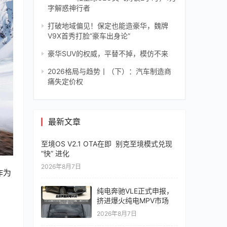
字解惑神行者
打破地域偏见！保定也能造豪华，魏牌
V9X首秀打脸“豪车出身论”
豪华SUV的权威，平替不掉，模仿不来
2026格局与趋势丨（下）：汽车制造商
痛失定价权
最新文章
至境OS V2.1 OTA在即 别克至境模式兑现
“快” 进化
2026年8月7日
作为
纯电奔驰VLE正式申报，
挤进爆火纯电MPV市场
2026年8月7日