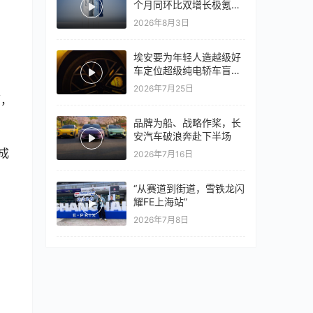
个月同环比双增长极氪销
量同比翻倍，出口再破10
2026年8月3日
万
埃安要为年轻人造越级好
车定位超级纯电轿车盲猜
18万以上
2026年7月25日
品牌为船、战略作桨，长
安汽车破浪奔赴下半场
2026年7月16日
“从赛道到街道，雪铁龙闪
耀FE上海站”
2026年7月8日