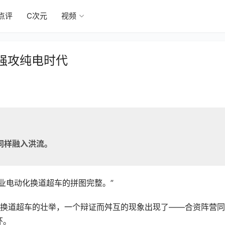
点评
C次元
视频
强攻纯电时代
同样融入洪流。
业电动化换道超车的拼图完整。”
环。