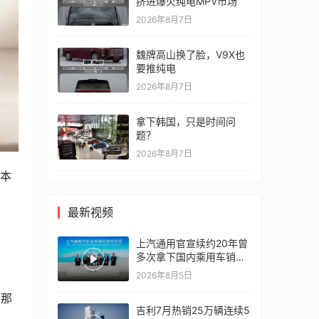
挤进爆火纯电MPV市场
2026年8月7日
魏牌高山换了脸，V9X也
要推纯电
2026年8月7日
拿下韩国，只是时间问
题？
2026年8月7日
最新视频
上汽通用官宣续约20年曾
多次拿下国内乘用车销冠
竞争激烈，上汽通用有信
2026年8月5日
心再战一局
吉利7月热销25万辆连续5