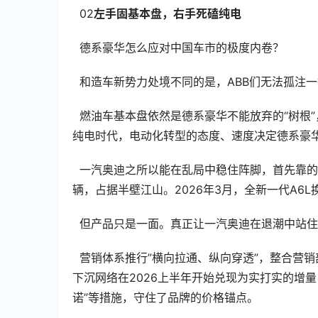
  02
左手固基本盘，右手死磕纯电
  德系豪华怎么应对中国车市的极度内卷？
  和造车新势力处境不同的是，ABB们无法孤
  燃油车基本盘依然是德系豪华不能放弃的“树根”，需要从产品、服务、营销等各个维度持续打磨；而随着中国进入
纯电时代，电动化转型的态度、速度决定德系豪
  一汽奥迪之所以能在乱局中稳住阵脚，首先靠的是双旗舰的坚挺。2025年A6L和Q5L两款车合计贡献超过31.2万
辆，占据半壁江山。2026年3月，全新一代A6
  但产品只是一面。真正让一汽奥迪在退潮中站
  营销体系推行”横向拉通、纵向穿透”，整合营销部为指挥中枢，终端营销与新媒体营销落地，缩短用户触达链路；
下沉网络在2026上半年开始兑现为实打实的增量
诺”等措施，守住了品牌的价格锚点。