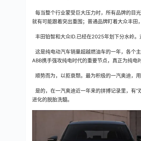
  每当整个行业蒙受巨大压力时，所有品牌的目光都会转向平日里的尖子生——如果他们有办法杀出血路，那么自己
就有可能跟着突出重围；普通品牌盯着大众丰田，
  丰田铂智和大众ID.已经在2025年划下分水
  这是纯电动汽车销量超越燃油车的一年，各个主流价格段均出现纯电动畅销车，宣告车市进入“纯电时代”；也是
ABB携手强攻纯电时代的重要节点，真正为纯电
  顺势而为，以拒衰颓。最为积极的一汽奥迪
  是的，在一汽奥迪近一年来的拼搏记录里，有“双6”主力车型的智能电动大跨步，有价格透明化的拨乱反正，有渠道
进化的脱胎洗髓。