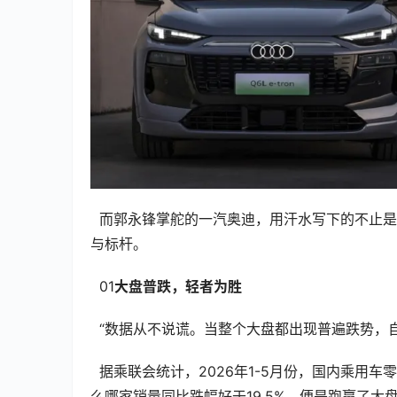
  而郭永锋掌舵的一汽奥迪，用汗水写下的不止是自家的成绩，亦是合资品牌、传统豪华阵营如何突围新能源的范本
与标杆。
  01
大盘普跌，轻者为胜
  “数据从不说谎。当整个大盘都出现普遍跌势
  据乘联会统计，2026年1-5月份，国内乘用车零售市场出现罕见的19.5%同比重跌，累计销量收于709.88万辆。那
么哪家销量同比跌幅好于19.5%，便是跑赢了大