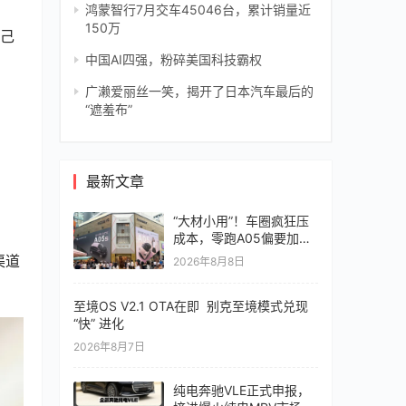
鸿蒙智行7月交车45046台，累计销量近
150万
中国AI四强，粉碎美国科技霸权
广濑爱丽丝一笑，揭开了日本汽车最后的
“遮羞布”
最新文章
“大材小用”！车圈疯狂压
成本，零跑A05偏要加价
值
2026年8月8日
至境OS V2.1 OTA在即 别克至境模式兑现
“快” 进化
2026年8月7日
纯电奔驰VLE正式申报，