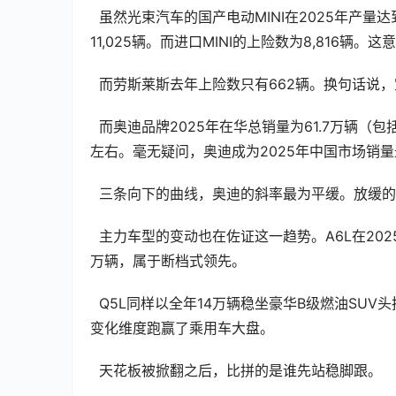
  虽然光束汽车的国产电动MINI在2025年产量达到62,473辆，但是出口就占了50,643辆，因而国内零售销量仅为
11,025辆。而进口MINI的上险数为8,816辆
  而劳斯莱斯去年上险数只有662辆。换句话说，
  而奥迪品牌2025年在华总销量为61.7万辆（包括一汽奥迪/进口奥迪/奥迪一汽和上汽奥迪），同比小幅度下滑5.6%
左右。毫无疑问，奥迪成为2025年中国市场销
  三条向下的曲线，奥迪的斜率最为平缓。放缓
  主力车型的变动也在佐证这一趋势。A6L在2025年以全年17.2万辆的成绩蝉联豪华C级轿车销冠，领先第二名4至5
万辆，属于断档式领先。
  Q5L同样以全年14万辆稳坐豪华B级燃油SUV头把交椅。甚至在今年油价高企的背景下，这台燃油SUV依然在同比
变化维度跑赢了乘用车大盘。
  天花板被掀翻之后，比拼的是谁先站稳脚跟。