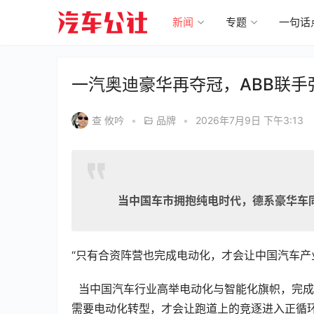
新闻
专题
一句话
一汽奥迪豪华再夺冠，ABB联手
查 攸吟
•
品牌
•
2026年7月9日 下午3:13
当中国车市拥抱纯电时代，德系豪华车
“只有合资阵营也完成电动化，才会让中国汽车产
  当中国汽车行业高举电动化与智能化旗帜，完成换道超车的壮举，一个辩证而舛互的现象出现了——合资阵营同样
需要电动化转型，才会让跑道上的竞逐进入正循