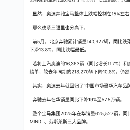
  显然，奥迪奔驰宝马整体上跌幅控制在15%左
  那么德系三强里也分高下。
  前5月，北京奔驰累计销量140,927辆，同比跌落28.9%；华晨宝马187,899辆，跌幅14.9%；一汽奥迪176,150辆，
下滑13.8%，同比跌幅最低。
  若将上汽奥迪的16,363辆（同比增长11.7%）和奥迪一汽的2,130辆并入计算，奥迪国产车合计交出194,643辆的成
绩单，较去年同期的218,270辆下降10.8%，
  其实，奥迪去年就回归了“中国市场豪华汽车品
  奔驰去年在华销量同比下降19%至57.5万辆。
  整个宝马集团2025年在华销量625,527辆，同比下跌12.5%。但这里包括了宝马、MINI（含光束汽车的国产
MINI）、劳斯莱斯三大品牌。