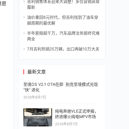
吉利销售体系迎来大调整！多位营销高管
意愿
履新
油价重回8元时代，但吉利找到了油车穿
越周期的最优解
半年索赔超千万，汽车品牌法务部终究难
两全
7月吉利热销25万辆，出口再破10万大关
最新文章
至境OS V2.1 OTA在即 别克至境模式兑现
“快” 进化
2026年8月7日
纯电奔驰VLE正式申报，
挤进爆火纯电MPV市场
2026年8月7日