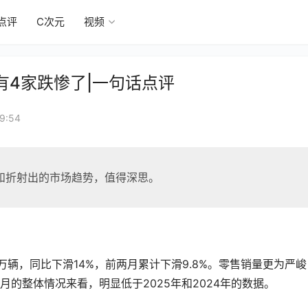
点评
C次元
视频
有4家跌惨了|一句话点评
9:54
和折射出的市场趋势，值得深思。
。
万辆，同比下滑14%，前两月累计下滑9.8%。零售销量更为严峻
个月的整体情况来看，明显低于2025年和2024年的数据。