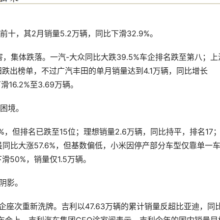
十，其2月销量5.2万辆，同比下滑32.9%。
，集体跌落。一汽-大众同比大跌39.5%车企排名跌至第八；上
田跌出榜单，不过广汽丰田的单月销量达到4.1万辆，同比增长
6.2%至3.69万辆。
长困境。
%，但排名已跌至15位；理想销量2.6万辆，同比持平，排名17
虽同比大涨57.6%，但基数偏低，小米因停产部分车型仅靠单一
50%，销量仅1.5万辆。
上阴影。
企座次重新洗牌。吉利以47.63万辆的累计销量反超比亚迪，同