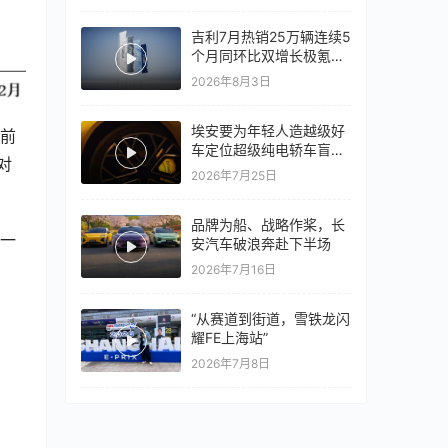
吉利7月热销25万辆连续5
个月同环比双增长极氪销
量同比翻倍，出口再破10
2026年8月3日
万
埃安要为年轻人造越级好
，前
车定位超级纯电轿车盲猜
对
18万以上
2026年7月25日
品牌为船、战略作桨，长
到一
安汽车破浪奔赴下半场
2026年7月16日
“从赛道到街道，雪铁龙闪
耀FE上海站”
2026年7月8日