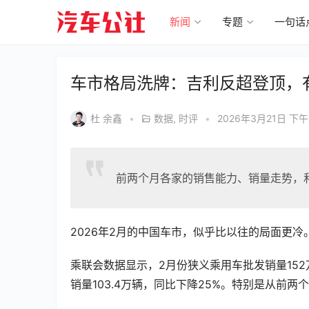
新闻
专题
一句话
车市格局洗牌：吉利反超登顶，
杜 余鑫
•
数据
,
时评
•
2026年3月21日 下午
前两个月各家的销售能力、销量走势，
2026年2月的中国车市，似乎比以往的局面更冷
乘联会数据显示，2月份狭义乘用车批发销量152
销量103.4万辆，同比下降25%。特别是从前两