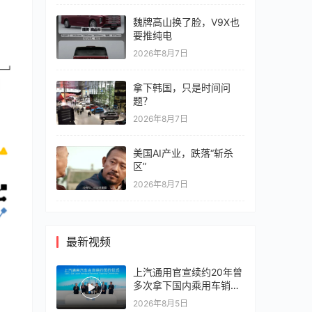
魏牌高山换了脸，V9X也
要推纯电
2026年8月7日
拿下韩国，只是时间问
题？
2026年8月7日
美国AI产业，跌落“斩杀
区”
2026年8月7日
最新视频
上汽通用官宣续约20年曾
多次拿下国内乘用车销冠
竞争激烈，上汽通用有信
2026年8月5日
心再战一局