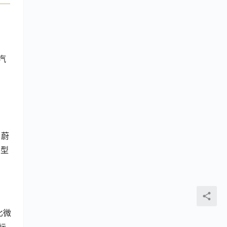
汽
；蔚
车型
比微