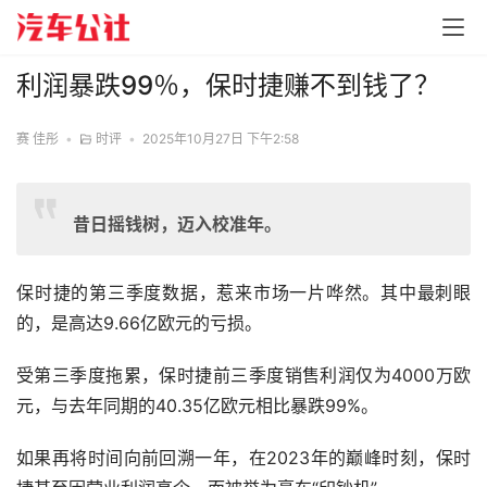
利润暴跌99％，保时捷赚不到钱了？
赛 佳彤
•
时评
•
2025年10月27日 下午2:58
昔日摇钱树，迈入校准年。
保时捷的第三季度数据，惹来市场一片哗然。其中最刺眼
的，是高达9.66亿欧元的亏损。
受第三季度拖累，保时捷前三季度销售利润仅为4000万欧
元，与去年同期的40.35亿欧元相比暴跌99%。
如果再将时间向前回溯一年，在2023年的巅峰时刻，保时