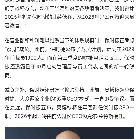
确了战略方向，现在正坚定地落实各项清晰决策。我们预计
2025年将是保时捷的业绩低谷，从2026年起公司将迎来显
著改善。”
在营业额和利润难以维系当下的体系规模时，保时捷正考虑
“瘦身”减负。此前，保时捷公布了裁员计划，计划在2029
年前裁员1900人。而在第三季度的财报电话会议上，保时
捷还透露已于10月启动管理层与员工代表之间的新一轮磋
商。
减负之外，保时捷还敲定了换帅举措。此前，奥博穆领导保
时捷、大众两家企业的“双重CEO”模式，一直饱受争议。而
在最近，保时捷宣布，奥博穆将在年底卸任保时捷CEO一
职，2026年起，将由前迈凯伦CEO迈克尔·莱特斯接任。