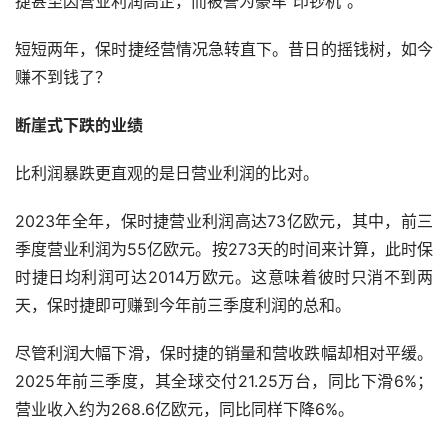
捷甚至因营业利润高企，而被誉为豪车“印钞机”。
短短两年，保时捷经营情况急转直下。昔日的摇钱树，如今
赚不到钱了？
断崖式下跌的业绩
比利润暴跌更直观的是日营业利润的比对。
2023年全年，保时捷营业利润高达73亿欧元，其中，前三
季度营业利润为55亿欧元。按273天的时间来计算，此时保
时捷日均利润可达2014万欧元。这意味着彼时只消不到两
天，保时捷即可赚到今年前三季度利润的总和。
尽管利润大幅下滑，保时捷的销量和营收跌幅却相对平缓。
2025年前三季度，其全球交付21.25万台，同比下滑6%；
营业收入约为268.6亿欧元，同比同样下降6%。