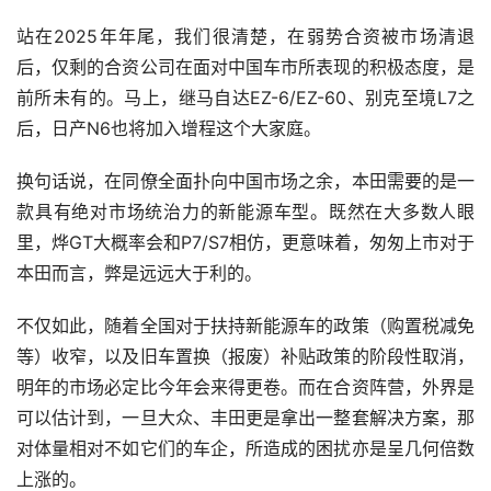
站在2025年年尾，我们很清楚，在弱势合资被市场清退
后，仅剩的合资公司在面对中国车市所表现的积极态度，是
前所未有的。马上，继马自达EZ-6/EZ-60、别克至境L7之
后，日产N6也将加入增程这个大家庭。
换句话说，在同僚全面扑向中国市场之余，本田需要的是一
款具有绝对市场统治力的新能源车型。既然在大多数人眼
里，烨GT大概率会和P7/S7相仿，更意味着，匆匆上市对于
本田而言，弊是远远大于利的。
不仅如此，随着全国对于扶持新能源车的政策（购置税减免
等）收窄，以及旧车置换（报废）补贴政策的阶段性取消，
明年的市场必定比今年会来得更卷。而在合资阵营，外界是
可以估计到，一旦大众、丰田更是拿出一整套解决方案，那
对体量相对不如它们的车企，所造成的困扰亦是呈几何倍数
上涨的。