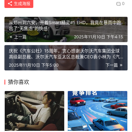
生成海报
0
从郑州到六安，开着Smart精灵#5 EHD，我竟在暴雨中跑
出了”无焦虑”的快感！
上一篇
2025年11月10日 下午4:15
庆祝《汽车公社》15周年，衷心感谢沃尔沃汽车集团全球
高级副总裁、沃尔沃汽车亚太区总裁兼CEO袁小林为《汽
车公社》发来的诚挚祝福！
2025年11月10日 下午5:00
下一篇
猜你喜欢