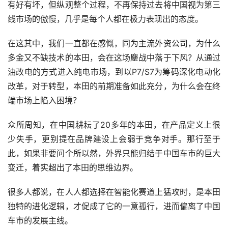
有好有坏，但纵观整个过程，不再保持过去将中国视为第三
线市场的傲慢，几乎是每个人都在极力表现出的态度。
在这其中，我们一直都在感慨，同为主流外资公司，为什么
多金又不缺技术的本田，会在这场鏖战中落于下风？从通过
油改电的方式进入纯电市场，到以P7/S7为筹码深化电动化
改革，对于转型，本田的前期准备如此充分，为什么会在终
端市场上陷入困境？
众所周知，在中国耕耘了20多年的本田，在产品定义上很
少失手，更别提在品牌建设上会弱于竞争对手。那行至于
此，如果非要问个所以然，外界只能归结于中国车市的巨大
变迁，着实超出了本田的思维边界。
很多人都说，在人人都选择在智能化赛道上猛攻时，是本田
独特的进化逻辑，才促成了它的一意孤行，进而偏离了中国
车市的发展主线。