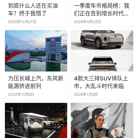
到底什么人还在买油
一季度车市格局榜：我
车？终于我悟了
们正在告别增长时代丨
一句话点评
2025年10月21日
2026年4月23日
力压长城上汽，东风新
4款大三排SUV排队上
能源挤进前列
市，大乱斗时代来临
2024年11月6日
2026年1月9日