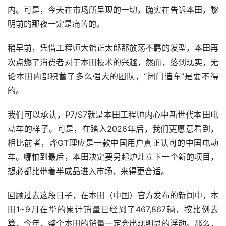
内。可是，今天在市场所呈现的一切，确实在告诉本田，黎
明前的那夜一定是痛苦的。
稍早前，凭借工程师大馆正太郎那放荡不羁的发型，本田再
次点燃了消费者对于本田技术的兴趣，然而，落到现实，无
论本田内部积蓄了多么强大的团队，“闭门造车”是要不得
的。
我们可以承认，P7/S7就是本田工程师内心中新世代本田电
动车的样子。可是，在踏入2026年后，我们更愿意看到，
相比前者，烨GT理应是一款中国用户真正认可的中国电动
车。哪怕到最后，本田决定要另起炉灶立下一个新的项目，
想必都比带着半成品进入市场，来得更合适。
回顾过去这段日子，在本田（中国）官方发布的新闻中，本
田1~9月在华的累计销量已经到了467,867辆，按比例去
算，今年，整个本田的销量一定会出现明显的浮动。那么，