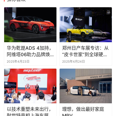
华为乾崑ADS 4加持，
郑州日产车展专访：从
阿维塔06助力品牌焕
“皮卡世家”到全球硬派
新升级
玩家的破界之路
2025年4月23日
2025年4月24日
以技术重塑未来出行，
理想，做出最好家庭
耐世特亮相上海车展
MPV