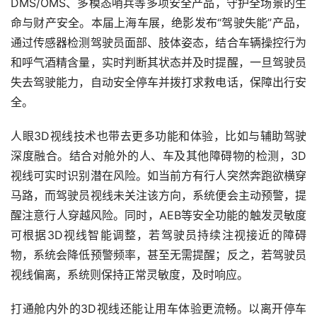
DMS/OMS、多模态哨兵等多项安全产品，守护全场景的生
命与财产安全。本届上海车展，绝影发布“驾驶失能”产品，
通过传感器检测驾驶员面部、肢体姿态，结合车辆操控行为
和呼气酒精含量，实时判断其状态并及时提醒，一旦驾驶员
失去驾驶能力，自动安全停车并拨打求救电话，保障出行安
全。
人眼3D视线技术也带去更多功能和体验，比如与辅助驾驶
深度融合。结合对舱外的人、车及其他障碍物的检测，3D
视线可实时识别潜在风险。如当前方有行人突然奔跑欲横穿
马路，而驾驶员视线未关注该方向，系统便会主动预警，提
醒注意行人穿越风险。同时，AEB等安全功能的触发灵敏度
可根据3D视线智能调整，若驾驶员持续注视接近的障碍
物，系统会降低预警频率，甚至无需提醒；反之，若驾驶员
视线偏离，系统则保持正常灵敏度，及时响应。
打通舱内外的3D视线还能让用车体验更流畅。以离开停车