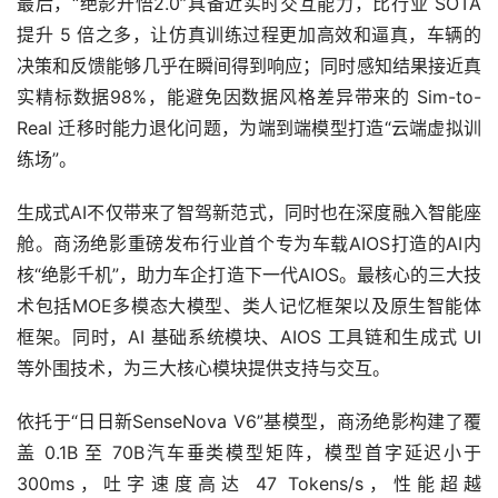
最后，“绝影开悟2.0”具备近实时交互能力，比行业 SOTA 
提升 5 倍之多，让仿真训练过程更加高效和逼真，车辆的
决策和反馈能够几乎在瞬间得到响应；同时感知结果接近真
实精标数据98%，能避免因数据风格差异带来的 Sim-to-
Real 迁移时能力退化问题，为端到端模型打造“云端虚拟训
练场”。
生成式AI不仅带来了智驾新范式，同时也在深度融入智能座
舱。商汤绝影重磅发布行业首个专为车载AIOS打造的AI内
核“绝影千机”，助力车企打造下一代AIOS。最核心的三大技
术包括MOE多模态大模型、类人记忆框架以及原生智能体
框架。同时，AI 基础系统模块、AIOS 工具链和生成式 UI
等外围技术，为三大核心模块提供支持与交互。
依托于“日日新SenseNova V6”基模型，商汤绝影构建了覆
盖 0.1B 至 70B汽车垂类模型矩阵，模型首字延迟小于
300ms，吐字速度高达 47 Tokens/s，性能超越