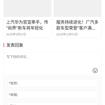
上汽华为官宣牵手，传
服务持续进化！广汽多
“尚界”新车将年轻化
款车型荣登“客户满意
度排行榜”榜首
2025年2月21日
2025年12月10日
发表回复
*
昵称：
*
邮箱：