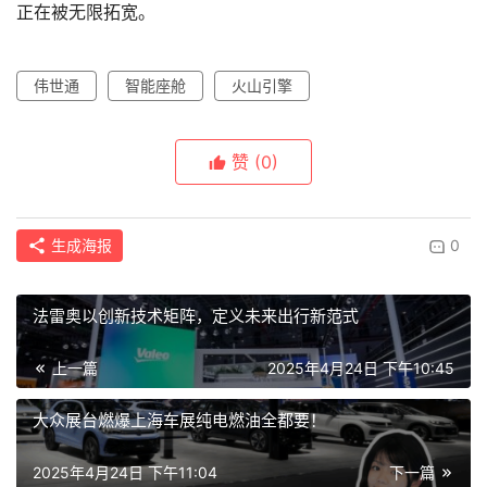
正在被无限拓宽。
伟世通
智能座舱
火山引擎
赞
(0)
生成海报
0
法雷奥以创新技术矩阵，定义未来出行新范式
上一篇
2025年4月24日 下午10:45
大众展台燃爆上海车展纯电燃油全都要！
2025年4月24日 下午11:04
下一篇