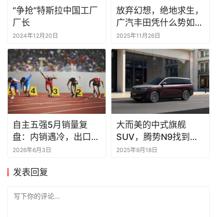
“争抢”特斯拉中国工厂
放弃幻想，绝地求生，
厂长
广汽丰田凭什么势如破
竹？
2024年12月20日
2025年11月26日
自主五强5月销量复
大而美的中式旗舰
盘：内销遇冷，出口救
SUV，腾势N9找到感
命丨一句话点评
觉了
2026年6月3日
2025年9月18日
发表回复