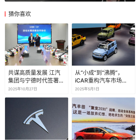
猜你喜欢
共谋高质量发展 江汽
从“小成”到“沸腾”，
集团与宁德时代签署深
iCAR重构汽车市场新
化长期战略合作协议
逻辑
2025年10月27日
2025年5月1日