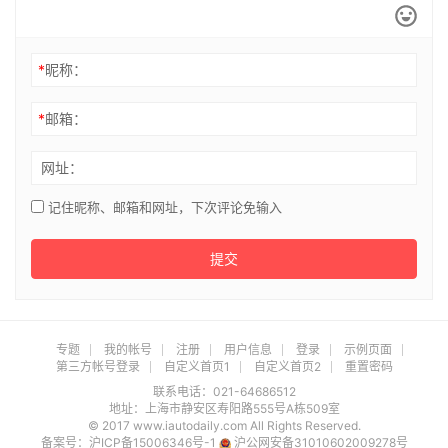
*
昵称：
*
邮箱：
网址：
记住昵称、邮箱和网址，下次评论免输入
提交
专题
我的帐号
注册
用户信息
登录
示例页面
第三方帐号登录
自定义首页1
自定义首页2
重置密码
联系电话：021-64686512
地址：上海市静安区寿阳路555号A栋509室
© 2017 www.iautodaily.com All Rights Reserved.
备案号：
沪ICP备15006346号-1
沪公网安备31010602009278号