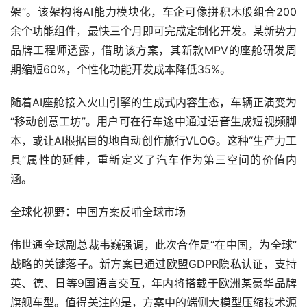
架”。该架构将AI能力模块化，车企可像拼积木般组合200
余个功能组件，最快三个月即可完成定制化开发。某新势力
品牌工程师透露，借助该方案，其新款MPV的座舱研发周
期缩短60%，个性化功能开发成本降低35%。
随着AI座舱接入火山引擎的生成式内容生态，车辆正演变为
“移动创意工坊”。用户可在行车途中通过语音生成短视频脚
本，或让AI根据目的地自动创作旅行VLOG。这种“生产力工
具”属性的延伸，重新定义了汽车作为第三空间的价值内
涵。
全球化视野：中国方案反哺全球市场
伟世通全球副总裁韦巍强调，此次合作是“在中国，为全球”
战略的关键落子。新方案已通过欧盟GDPR隐私认证，支持
英、德、日等9国语言交互，年内将搭载于欧洲某豪华品牌
旗舰车型。值得关注的是，方案中的端侧大模型压缩技术源